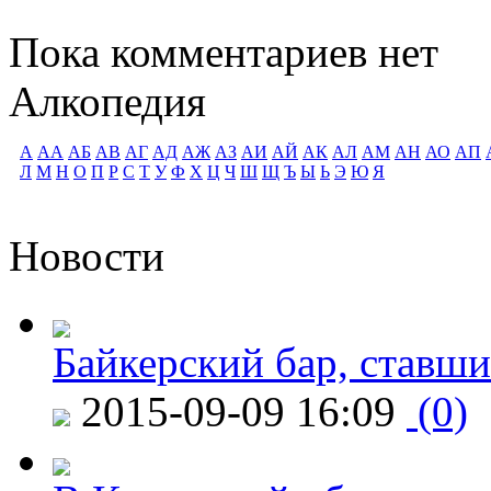
Пока комментариев нет
Алкопедия
А
АА
АБ
АВ
АГ
АД
АЖ
АЗ
АИ
АЙ
АК
АЛ
АМ
АН
АО
АП
Л
М
Н
О
П
Р
С
Т
У
Ф
Х
Ц
Ч
Ш
Щ
Ъ
Ы
Ь
Э
Ю
Я
Новости
Байкерский бар, ставши
2015-09-09 16:09
(0)