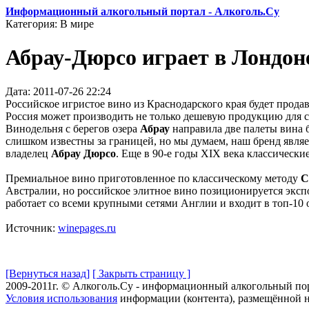
Информационный алкогольный портал - Алкоголь.Су
Категория: В мире
Абрау-Дюрсо играет в Лондон
Дата: 2011-07-26 22:24
Российское игристое вино из Краснодарского края будет прода
Россия может производить не только дешевую продукцию для с
Винодельня с берегов озера
Абрау
направила две палеты вина б
слишком известны за границей, но мы думаем, наш бренд являет
владелец
Абрау Дюрсо
. Еще в 90-е годы XIX века классически
Премиальное вино приготовленное по классическому методу
C
Австралии, но российское элитное вино позиционируется экспор
работает со всеми крупными сетями Англии и входит в топ-10 
Источник:
winepages.ru
[Вернуться назад]
[ Закрыть страницу ]
2009-2011г. © Алкоголь.Су - информационный алкогольный по
Условия использования
информации (контента), размещённой н