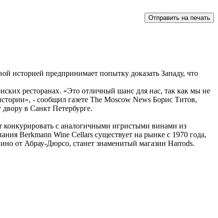
овой историей предпринимает попытку доказать Западу, что
нских ресторанах. «Это отличный шанс для нас, так как мы не
 истории», - сообщил газете The Moscow News Борис Титов,
у двору в Санкт Петербурге.
дет конкурировать с аналогичными игристыми винами из
ния Berkmann Wine Cellars существует на рынке с 1970 года,
ино от Абрау-Дюрсо, станет знаменитый магазин Harrods.