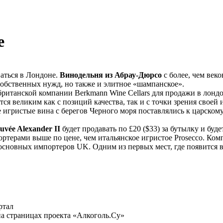
е
ваться в Лондоне.
Винодельня из Абрау-Дюрсо
с более, чем век
обственных нужд, но также и элитное «шампанское».
ританской компании Berkmann Wine Cellars для продажи в лондо
ся великим как с позиций качества, так и с точки зрения своей
е игристые вина с берегов Черного моря поставлялись к царском
uvée Alexander II
будет продавать по £20 ($33) за бутылку и бу
терами выше по цене, чем итальянское игристое Prosecco. Компа
основных импортеров UK. Одним из первых мест, где появится в
ртал
а страницах проекта «Алкоголь.Су»