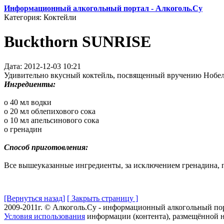
Информационный алкогольный портал - Алкоголь.Су
Категория: Коктейли
Buckthorn SUNRISE
Дата: 2012-12-03 10:21
Удивительно вкусный коктейль, посвященный вручению Нобеле
Ингредиенты:
o 40 мл водки
o 20 мл облепихового сока
o 10 мл апельсинового сока
o гренадин
Способ приготовления:
Все вышеуказанные ингредиенты, за исключением гренадина, пе
[Вернуться назад]
[ Закрыть страницу ]
2009-2011г. © Алкоголь.Су - информационный алкогольный по
Условия использования
информации (контента), размещённой н