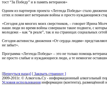
тост “За Победу” и в память ветеранов»
Одним из партнеров проекта «Легенда Победы» стало движен
сетях и помогают ветеранам войны и просто нуждающимся ста
«Сегодня для многих моих сверстников, – говорит Ирина Молч
наши люди во время войны совершали такие подвиги, с которым
молодежи – как “в реале”, так и на страницах социальных сете
Сегодня активисты движения «От сердца людям» представляют
не забыт».
Программа «Легенда Победы» – это не только помощь ветерана
не просто слабые и нуждающиеся люди, а те немногие оставш
[Вернуться назад]
[ Закрыть страницу ]
2009-2011г. © Алкоголь.Су - информационный алкогольный по
Условия использования
информации (контента), размещённой н