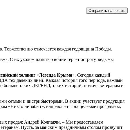
ов. Торжественно отмечается каждая годовщина Победы.
а. С их уходом память о войне теряет остроту, ведь мы
сийский холдинг «Легенда Крыма»
. Сегодня каждый
НДА тех далеких дней. Каждая история того периода, каждый
о больше таких ЛЕГЕНД, таких историй, помочь ветеранам и
ыми сетями и дистрибьюторами. В акции участвует продукция
ром «Никто не забыт», направляется на целевые программы,
етевых продаж Андрей Колпакчи. – Мы предоставляем
етеранам. Пусть, за майским праздничным столом прозвучит