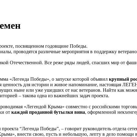
ремен
проекте, посвященном годовщине Победы.
риалы, проводятся различные мероприятия в поддержку ветеран
кой Отечественной. Все реже ряды людей, спасших мир от фашизм
амма «Легенда Победы», о запуске которой объявил
крупный рос
кая ценность для истории и живое напоминание, настоящая ЛЕГЕ
ущих ныне или уже ушедших от нас ветеранов. Найти как можн
иторией – такова одна из важнейших задач проекта.
проводимая «Легендой Крыма» совместно с российскими торгов
ки от
каждой проданной бутылки вина
, оформленной некхенге
ля проекта “Легенда Победы”, – говорит руководитель отдела с
ыма», внести свою, пусть и небольшую, лепту в дело помощи в