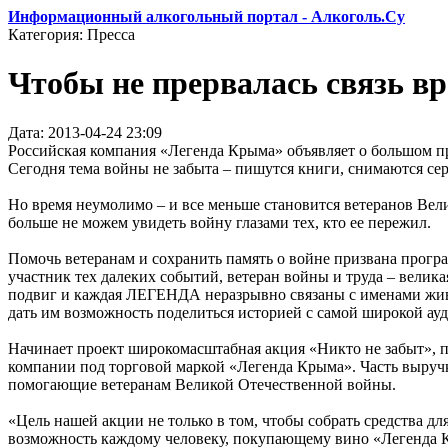
Информационный алкогольный портал - Алкоголь.Су
Категория: Пресса
Чтобы не прервалась связь в
Дата: 2013-04-24 23:09
Российская компания «Легенда Крыма» объявляет о большом 
Сегодня тема войны не забыта – пишутся книги, снимаются се
Но время неумолимо – и все меньше становится ветеранов Вели
больше не можем увидеть войну глазами тех, кто ее пережил.
Помочь ветеранам и сохранить память о войне призвана прогр
участник тех далеких событий, ветеран войны и труда – вели
подвиг и каждая ЛЕГЕНДА неразрывно связаны с именами жив
дать им возможность поделиться историей с самой широкой ауд
Начинает проект широкомасштабная акция «Никто не забыт», 
компании под торговой маркой «Легенда Крыма». Часть выруч
помогающие ветеранам Великой Отечественной войны.
«Цель нашей акции не только в том, чтобы собрать средства д
возможность каждому человеку, покупающему вино «Легенда Кр