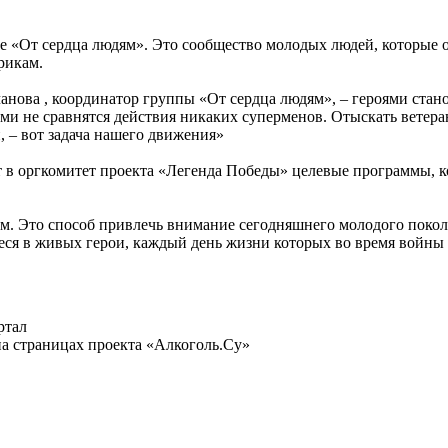
ие «От сердца людям». Это сообщество молодых людей, которы
рикам.
анова , координатор группы «От сердца людям», – героями стан
и не сравнятся действия никаких суперменов. Отыскать ветеран
й, – вот задача нашего движения»
 в оргкомитет проекта «Легенда Победы» целевые программы, к
м. Это способ привлечь внимание сегодняшнего молодого покол
иеся в живых герои, каждый день жизни которых во время войн
ртал
а страницах проекта «Алкоголь.Су»