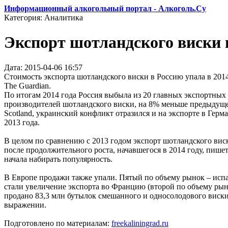
Информационный алкогольный портал - Алкоголь.Су
Категория: Аналитика
Экспорт шотландского виски в
Дата: 2015-04-06 16:57
Стоимость экспорта шотландского виски в Россию упала в 2014
The Guardian.
По итогам 2014 года Россия выбыла из 20 главных экспортных
производителей шотландского виски, на 8% меньше предыдущег
Scotland, украинский конфликт отразился и на экспорте в Гер
2013 года.
В целом по сравнению с 2013 годом экспорт шотландского виск
после продолжительного роста, начавшегося в 2014 году, пише
начала набирать популярность.
В Европе продажи также упали. Пятый по объему рынок – испа
стали увеличение экспорта во Францию (второй по объему рынок
продано 83,3 млн бутылок смешанного и односолодового виски,
выражении.
Подготовлено по материалам:
freekaliningrad.ru