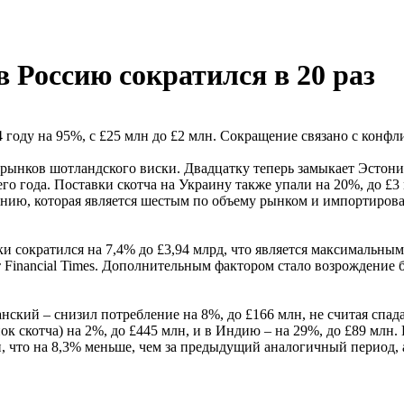
 Россию сократился в 20 раз
 году на 95%, с £25 млн до £2 млн. Сокращение связано с конф
 рынков шотландского виски. Двадцатку теперь замыкает Эстони
о года. Поставки скотча на Украину также упали на 20%, до £3
манию, которая является шестым по объему рынком и импортирова
и сократился на 7,4% до £3,94 млрд, что является максимальным
т Financial Times. Дополнительным фактором стало возрождение 
нский – снизил потребление на 8%, до £166 млн, не считая сп
 скотча) на 2%, до £445 млн, и в Индию – на 29%, до £89 млн. Вс
 что на 8,3% меньше, чем за предыдущий аналогичный период, а