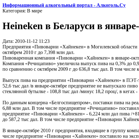
Информационный алкогольный портал - Алкоголь.Су
Категория: В мире
Heineken в Беларуси в январ
Дата: 2010-11-12 11:23
Предприятия «Пивоварни «Хайнекен» в Могилевской области и 
октябрем 2010 г до 7,398 млн дал.
Пивоваренная компания «Пивоварни «Хайнекен» в январе-октяб
Компания «Речицапиво» увеличила выпуск пива на 0,3% до 0,9 
по сравнению с октябрем 2009 г до 636,8 тыс дал. В том числе
Выпуск пива на предприятии «Пивоварни «Хайнекен» в ПЭТ-таре в
52,6 тыс дал /в январе-октябре предприятие не выпускало пиво 
стеклянной бутылке - 108,8 тыс дал /минус 18,2 проц/, в кегах - 
По данным концерна «Белгоспищепром», поставки пива на реал
6,88 млн дал. В том числе предприятие «Речицапиво» поставило
предприятие «Пивоварни «Хайнекен» - 6,224 млн дал пива /+81,
до 587,2 тыс дал. В том числе предприятие «Пивоварни Хайнеке
В январе-октябре 2010 г предприятия, входящие в группу компа
числе предприятие «Пивоварни «Хайнекен» поставило на экспорт