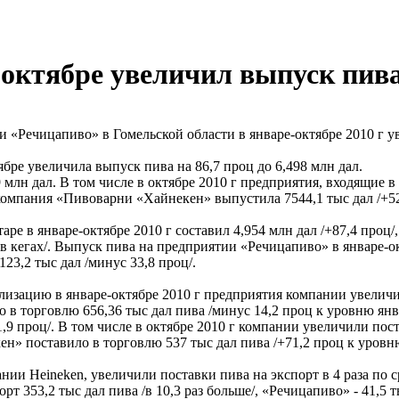
е-октябре увеличил выпуск пив
«Речицапиво» в Гомельской области в январе-октябре 2010 г у
ре увеличила выпуск пива на 86,7 проц до 6,498 млн дал.
млн дал. В том числе в октябре 2010 г предприятия, входящие в
 компания «Пивоварни «Хайнекен» выпустила 7544,1 тыс дал /+52 
 январе-октябре 2010 г составил 4,954 млн дал /+87,4 проц/, в 
в кегах/. Выпуск пива на предприятии «Речицапиво» в январе-окт
123,2 тыс дал /минус 33,8 проц/.
изацию в январе-октябре 2010 г предприятия компании увеличил
 в торговлю 656,36 тыс дал пива /минус 14,2 проц к уровню янва
9 проц/. В том числе в октябре 2010 г компании увеличили пост
н» поставило в торговлю 537 тыс дал пива /+71,2 проц к уровню о
нии Heineken, увеличили поставки пива на экспорт в 4 раза по с
 353,2 тыс дал пива /в 10,3 раз больше/, «Речицапиво» - 41,5 т