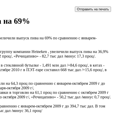
а на 69%
величили выпуск пива на 69% по сравнению с январем-
 группу компании Heineken , увеличили выпуск пива на 36,9%
проц/, «Речицапиво» - 82,7 тыс дал /минус 17,3 проц/.
стеклянной бутылке - 1,491 млн дал /+84,6 проц/, в кегах -
ябре 2010 г в ПЭТ-таре составил 668 тыс дал /+15,6 проц/, в
и на 64,3 проц по сравнению с январем-октябрем 2009 г до
ря-октября 2009 г/,
авки в торговлю на 61,1 проц по сравнению с октябрем 2009 г
ктября 2009 г/, «Речицапиво» - 50,2 тыс дал /минус 0,7 проц/.
равнению с январем-октябрем 2009 г до 394,7 тыс дал. В том
ыс дал /минус 36,1 проц/