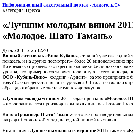
Информационный алкогольный портал - Алкоголь.Су
Категория: Пресса
«Лучшим молодым вином 2011
«Молодое. Шато Тамань»
Дата: 2011-12-26 12:40
Винный фестиваль «Вина Кубани»
, ставший уже ежегодной 
показать, и на других посмотреть» более 20 винодельческих пр
Во время официального открытия выставки были названы важны
урожая, что примерно составляет половину от всего виноград
ООО «Кубань-Вино»
, холдинг «Ариант», за это предприятие
году
? Слепая дегустация вин с урожая 2011 года позволила оп
образца, отобранные экспертами в ходе закупок.
«Лучшим молодым вином 2011 года»
признано
«Молодое. Ш
которое занимается производством таких вин, как Божоле Нуво
Вино
«Траминер. Шато Тамань»
того же производителя заня
награды Лондонской международной винной выставки.
Номинация
«Лучшее шампанское, игристое 2011»
также у «К