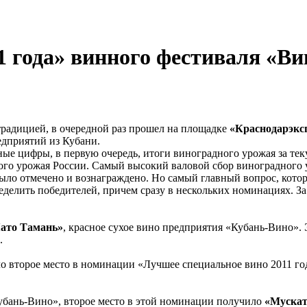
 года» винного фестиваля «Ви
традицией, в очередной раз прошел на площадке
«Краснодарэкс
едприятий из Кубани.
е цифры, в первую очередь, итоги виноградного урожая за теку
ного урожая России. Самый высокий валовой сбор виноградного 
 было отмечено и вознаграждено. Но самый главный вопрос, кото
ределить победителей, причем сразу в нескольких номинациях. За
ато Тамань»
, красное сухое вино предприятия «Кубань-Вино». 
.
ло второе место в номинации «Лучшее специальное вино 2011 год
убань-Вино», второе место в этой номинации получило
«Мускат