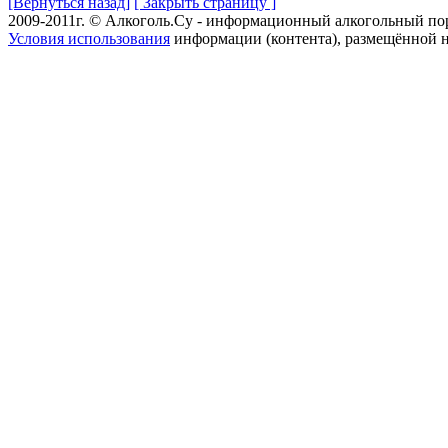
[Вернуться назад]
[ Закрыть страницу ]
2009-2011г. © Алкоголь.Су - информационный алкогольный по
Условия использования
информации (контента), размещённой н