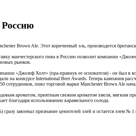
 Россию
chester Brown Ale. Этот коричневый эль, производится британс
авку манчестерского пива в Россию позволит компании «Джозеф
 новых рынков.
ании «Джозеф Холт» (пра-правнук ее основателя) - он был в вос
дали на конкурсе International Beer Awards. Теперь кампания р
0 сотрудников, пиво торговой марки Manchester Brown Ale начал
лодовым ароматом, приятным свежим ароматом хмеля, мягким при
кает благодаря использованию карамельного солода.
%) сразу завоевал признание ценителей элей и остается элем № 