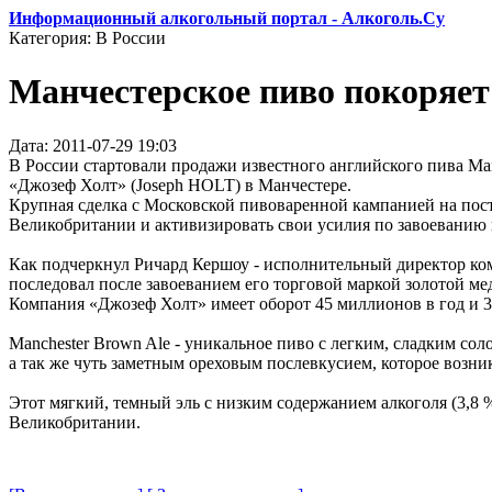
Информационный алкогольный портал - Алкоголь.Су
Категория: В России
Манчестерское пиво покоряет
Дата: 2011-07-29 19:03
В России стартовали продажи известного английского пива Man
«Джозеф Холт» (Joseph HOLT) в Манчестере.
Крупная сделка с Московской пивоваренной кампанией на пост
Великобритании и активизировать свои усилия по завоеванию
Как подчеркнул Ричард Кершоу - исполнительный директор комп
последовал после завоеванием его торговой маркой золотой ме
Компания «Джозеф Холт» имеет оборот 45 миллионов в год и 35
Manchester Brown Ale - уникальное пиво с легким, сладким со
а так же чуть заметным ореховым послевкусием, которое возни
Этот мягкий, темный эль с низким содержанием алкоголя (3,8 
Великобритании.