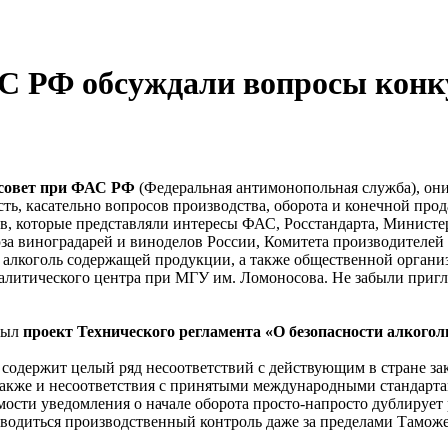
С РФ обсуждали вопросы конк
совет при ФАС РФ
(Федеральная антимонопольная служба), он
есть, касательно вопросов производства, оборота и конечной пр
в, которые представляли интересы ФАС, Росстандарта, Министе
за виноградарей и виноделов России, Комитета производителей
алкоголь содержащей продукции, а также общественной организ
алитического центра при МГУ им. Ломоносова. Не забыли пригл
был
проект Технического регламента «О безопасности алкого
содержит целый ряд несоответствий с действующим в стране за
также и несоответствия с принятыми международными стандартам
мости уведомления о начале оборота просто-напросто дублируе
зводиться производственный контроль даже за пределами Тамож