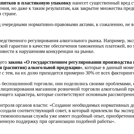
напитков в пластиковую упаковку
нанесет существенный вред с
ия, но даже к таким результатам, как закрытие множества пред
 стране.
ад очередными нормативно-правовыми актами, к сожалению, не 
редственного регулирования алкогольного рынка. Например, эк
ской гарантии в качестве обеспечения таможенных платежей, в
ривести к нарушениям конкуренции на рынке.
щего
закона «О государственном регулировании производства и
я (распития) алкогольной продукции»
, которые в данный моме
 с тем, на их долю приходится примерно 30% от всех факторинг
ов беспошлинной торговли, они поделились своими проблемами, 
се лицензирования магазинов розничной торговли алкогольной пр
ающего характера, которые соответствуют основным рассмотрен
нтроля органов власти: «Создание необходимых нормативных до
создали соответствующий совет, в который привлекли бы эксперт
 Антимонопольная служба уже имеет подобный опыт, приобретенн
твенную поддержку при организации подобной работы».