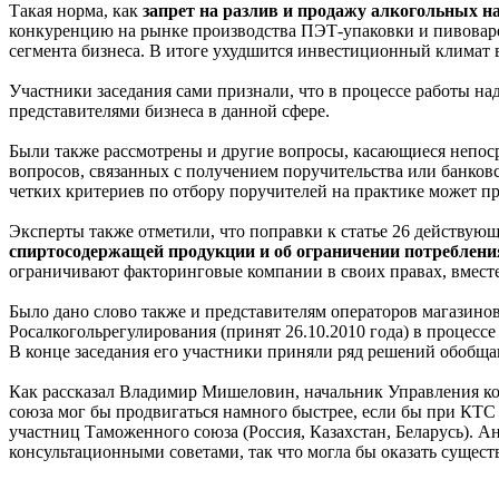
Такая норма, как
запрет на разлив и продажу алкогольных 
конкуренцию на рынке производства ПЭТ-упаковки и пивоварен
сегмента бизнеса. В итоге ухудшится инвестиционный климат в
Участники заседания сами признали, что в процессе работы н
представителями бизнеса в данной сфере.
Были также рассмотрены и другие вопросы, касающиеся непос
вопросов, связанных с получением поручительства или банков
четких критериев по отбору поручителей на практике может п
Эксперты также отметили, что поправки к статье 26 действую
спиртосодержащей продукции и об ограничении потреблени
ограничивают факторинговые компании в своих правах, вместе
Было дано слово также и представителям операторов магазин
Росалкогольрегулирования (принят 26.10.2010 года) в процес
В конце заседания его участники приняли ряд решений обобщ
Как рассказал Владимир Мишеловин, начальник Управления ко
союза мог бы продвигаться намного быстрее, если бы при КТС 
участниц Таможенного союза (Россия, Казахстан, Беларусь).
консультационными советами, так что могла бы оказать сущес