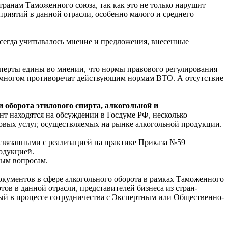
транам Таможенного союза, так как это не только нарушит
приятий в данной отрасли, особенно малого и среднего
всегда учитывалось мнение и предложения, внесенные
сперты едины во мнении, что нормы правового регулирования
о многом противоречат действующим нормам ВТО. А отсутствие
 оборота этилового спирта, алкогольной и
нт находятся на обсуждении в Госдуме РФ, несколько
овых услуг, осуществляемых на рынке алкогольной продукции.
связанными с реализацией на практике Приказа №59
одукцией.
ным вопросам.
кументов в сфере алкогольного оборота в рамках Таможенного
ов в данной отрасли, представителей бизнеса из стран-
ый в процессе сотрудничества с Экспертным или Общественно-