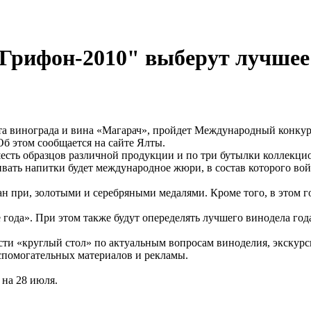
 Грифон-2010" выберут лучшее
тута винограда и вина «Магарач», пройдет Международный конку
Об этом сообщается на сайте Ялты.
о шесть образцов различной продукции и по три бутылки коллек
ивать напитки будет международное жюри, в состав которого вой
ран при, золотыми и серебряными медалями. Кроме того, в этом
 года». При этом также будут опеределять лучшего винодела г
вести «круглый стол» по актуальным вопросам виноделия, экску
спомогательных материалов и рекламы.
 на 28 июля.