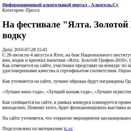
Информационный алкогольный портал - Алкоголь.Су
Категория: Пресса
На фестивале "Ялта. Золотой
водку
Дата: 2010-07-28 11:43
С 26 июля по 4 августа в Ялте, на базе Национального инсти
вин, водок и крепких напитков «Ялта. Золотой Грифон-2010». 
Как отмечается на сайте, участники представят на конкурс п
удостоверениями качества и сертификатом соответствия. Оцен
Как уточняется на сайте, лучшие образцы будут награждены Г
«Лучшее вино года», «Лучший коньяк года», «Лучшее игристое
Как сообщается на сайте, в рамках конкурса планируется про
виноделию. Помимо этого, будет функционировать выставка в
На сайте уточняется, что открытие мероприятия запланировано
Подготовлено по материалам:
ic.vc