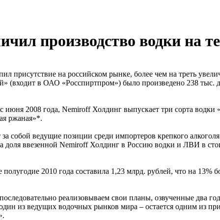
личил производство водки на т
епил присутствие на российском рынке, более чем на треть увел
й» (входит в ОАО «Росспиртпром») было произведено 238 тыс. 
 с июня 2008 года, Nemiroff Холдинг выпускает три сорта водк
ая ржаная»*.
 за собой ведущие позиции среди импортеров крепкого алкогол
а доля ввезенной Nemiroff Холдинг в Россию водки и ЛВИ в сто
 полугодие 2010 года составила 1,23 млрд. рублей, что на 13%
оследовательно реализовываем свои планы, озвученные два года
 – один из ведущих водочных рынков мира – остается одним из п
».