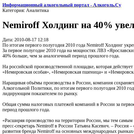
Информационный алкогольный портал - Алкоголь.Су
Категория: Аналитика
Nemiroff Холдинг на 40% уве
Дата: 2010-08-17 12:18
По итогам первого полугодия 2010 года Nemiroff Холдинг укр
За первое полугодие 2010 года на мощностях ЛВЗ «Ярославски
40% больше, чем за аналогичный период прошлого года.
На российской производственной площадке, которая действует
«Немировская особая», «Немировская пшеница» и «Немировск
Наращивая объёмы производства в России, компания сохраняет
Алкогольной Политики, по итогам первого полугодия 2010 год
лидирующим показателем по рынку.
Общая сумма налоговых платежей компаний в России за первое
период прошлого года.
«Расширяя производство на территории России, мы тем самым п
пресс-секретарь Nemiroff в России Татьяна Касевич. – Россия
развития бренда Nemiroff на основных международных рынках