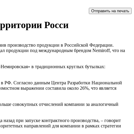
ерритории Росси
ичив производство продукции в Российской Федерации.
дал продукции под международным брендом Nemiroff, что на
и «Немировская» в традиционных круглых бутылках:
я в РФ. Согласно данным Центра Разработки Национальной
имостном выражении составила около 26%, что является
 больше совокупных отчислений компании за аналогичный
 назад при запуске контрактного производства, – говорит
риоритетных направлений для компании в рамках стратегии