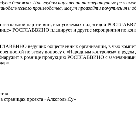
ледует бережно. При грубом нарушении температурных режимов 
инодельческого производства, могут произойти помутнения и об
чества каждой партии вин, выпускаемых под эгидой РОСГЛАВВ
знице» РОСГЛАВВИНО планирует и другие мероприятия по контр
СГЛАВВИНО ведущих общественных организаций, в чью компете
воренностей по этому вопросу с «Народным контролем» и рядом 
обнаружит в рознице продукцию РОСГЛАВВИНО с замечаниями по
дар».
ртал
а страницах проекта «Алкоголь.Су»