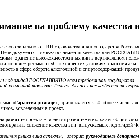
ние на проблему качества в
ого зонального НИИ садоводства и виноградарства Россельхо
. Цель документа – избежать снижения качества вин РОСГЛАВ
жима, хранение высококачественных вин в вертикальном полож
улированием регламент «О технических условиях хранения алко
льность в сфере оборота алкогольной и спиртосодержащей проду
вин под эгидой РОСГЛАВВИНО всем требованиям государства, 
ий розничной торговли. Главное для всех нас – обеспечить гара
грамме
«Гарантия рознице»
, приближается к 50, общее число за
нов, вовлеченных в проект.
азвитие проекта «Гарантия рознице» и включает общий свод 
 предотвратить снижение качества вин, выпускаемых под эгид
вития рынка вина аспекты, - говорит
руководитель департ