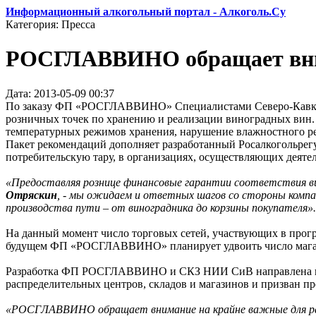
Информационный алкогольный портал - Алкоголь.Су
Категория: Пресса
РОСГЛАВВИНО обращает внима
Дата: 2013-05-09 00:37
По заказу ФП «РОСГЛАВВИНО» Специалистами Северо-Кавказск
розничных точек по хранению и реализации виноградных вин
температурных режимов хранения, нарушение влажностного ре
Пакет рекомендаций дополняет разработанный Росалкогольрег
потребительскую тару, в организациях, осуществляющих деяте
«Предоставляя рознице финансовые гарантии соответствия 
Отряскин
, - мы ожидаем и ответных шагов со стороны компан
производства пути – от виноградника до корзины покупателя».
На данный момент число торговых сетей, участвующих в про
будущем ФП «РОСГЛАВВИНО» планирует удвоить число магази
Разработка ФП РОСГЛАВВИНО и СКЗ НИИ СиВ направлена на р
распределительных центров, складов и магазинов и призван
«РОСГЛАВВИНО обращает внимание на крайне важные для раз