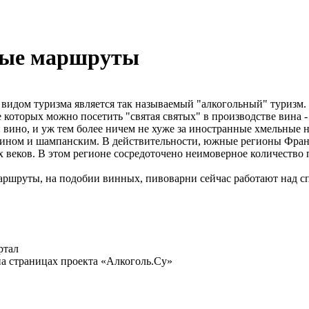
ные маршруты
 видом туризма является так называемый "алкогольный" туризм.
 которых можно посетить "святая святых" в производстве вина 
 и вино, и уж тем более ничем не хуже за иностранные хмельные
ином и шампанским. В действительности, южные регионы Франци
 веков. В этом регионе сосредоточено неимоверное количество п
ршруты, на подобии винных, пивоварни сейчас работают над с
ртал
а страницах проекта «Алкоголь.Су»