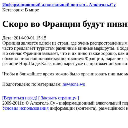
Информационный алкогольный портал - Алкоголь.Су
Категория: В мире
Скоро во Франции будут пив
Дата: 2014-09-01 15:15
Франция является одной из стран, где очень распространенным
часто предлагает туристам различные винные маршруты, в ходе
Но сейчас Франция заявляет, что и их пиво также хорошо, как
объявил пиво национальным достоянием Франции, наравне с в
регионе Нор-Па-де-Кале, пиво варят уже на протяжении многих
Чтобы в ближайшее время можно было организовать пивные ма
Подготовлено по материалам:
newsone.ws
[Вернуться назад]
[ Закрыть страницу ]
2009-2011г. © Алкоголь.Су - информационный алкогольный по
Условия использования
информации (контента), размещённой н