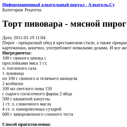
Информационный алкогольный портал - Алкоголь.Су
Категория: Рецепты
Торт пивовара - мясной пирог
Дата: 2011-01-19 11:04
Пирог - прекрасный обед в крестьянском стиле, а также прекра
картежники, конечно, употребляют немалыми дозами. И все же 
Ингредиенты:
100 г свиного шпика с
прослойками мяса 1 ст.
л. топленого сала
1 луковица
по 100 г свиного и телячьего шницеля
2 колбаски
100 мл светлого пива 150
г сырого сосисочного фарша 2 яйца
500 г квашеной капусты
1 ст. л. сливочного масла
4 ст. л. панировочных сухарей
600 г замороженного слоеного теста
Способ приготовления: