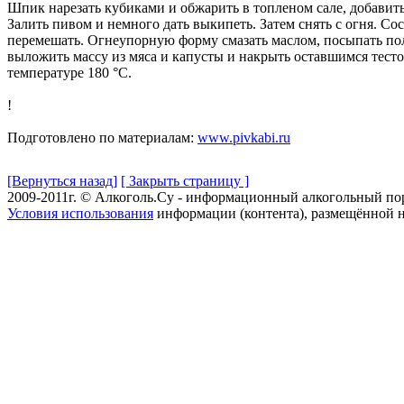
Шпик нарезать кубиками и обжарить в топленом сале, добавить
Залить пивом и немного дать выкипеть. Затем снять с огня. 
перемешать. Огнеупорную форму смазать маслом, посыпать пол
выложить массу из мяса и капусты и накрыть оставшимся тесто
температуре 180 °С.
!
Подготовлено по материалам:
www.pivkabi.ru
[Вернуться назад]
[ Закрыть страницу ]
2009-2011г. © Алкоголь.Су - информационный алкогольный по
Условия использования
информации (контента), размещённой н