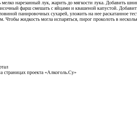
 мелко нарезанный лук, жарить до мягкости лука. Добавить шни
Сосисочный фарш смешать с яйцами и квашеной капустой. Добави
овиной панировочных сухарей, уложить на нее раскатанное тесто
м. Чтобы жидкость могла испаряться, пирог проколоть в несколь
ртал
а страницах проекта «Алкоголь.Су»