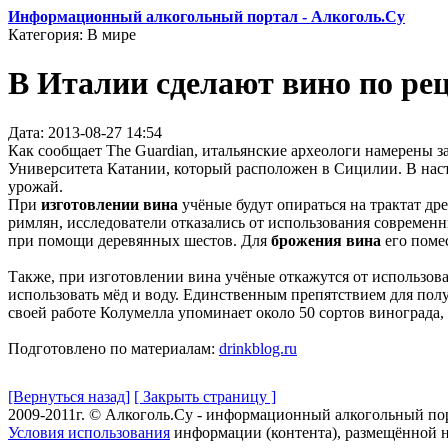
Информационный алкогольный портал - Алкоголь.Су
Категория: В мире
В Италии сделают вино по ре
Дата: 2013-08-27 14:54
Как сообщает The Guardian, итальянские археологи намерены 
Университета Катании, который расположен в Сицилии. В наст
урожай.
При
изготовлении вина
учёные будут опираться на трактат др
римлян, исследователи отказались от использования современ
при помощи деревянных шестов. Для
брожения вина
его поме
Также, при изготовлении вина учёные откажутся от использов
использовать мёд и воду. Единственным препятствием для полу
своей работе Колумелла упоминает около 50 сортов винограда,
Подготовлено по материалам:
drinkblog.ru
[Вернуться назад]
[ Закрыть страницу ]
2009-2011г. © Алкоголь.Су - информационный алкогольный по
Условия использования
информации (контента), размещённой н