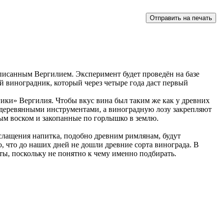
описанным Вергилием. Эксперимент будет проведён на базе
 виноградник, который через четыре года даст первый
гики» Вергилия. Чтобы вкус вина был таким же как у древних
ю деревянными инструментами, а виноградную лозу закрепляют
ым воском и закопанные по горлышко в землю.
дслащения напитка, подобно древним римлянам, будут
, что до наших дней не дошли древние сорта винограда. В
ты, поскольку не понятно к чему именно подбирать.