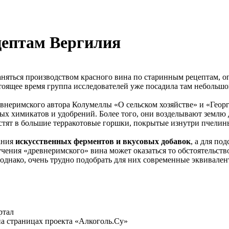
цептам Вергилия
заняться производством красного вина по старинным рецептам, 
оящее время группа исследователей уже посадила там небольшой
евнеримского автора Колумеллы «О сельском хозяйстве» и «Геор
ных химикатов и удобрений. Более того, они возделывают земл
стят в большие терракотовые горшки, покрытые изнутри пчелин
ания
искусственных ферментов и вкусовых добавок
, а для по
чения «древнеримского» вина может оказаться то обстоятельство
 однако, очень трудно подобрать для них современные эквивален
ртал
а страницах проекта «Алкоголь.Су»