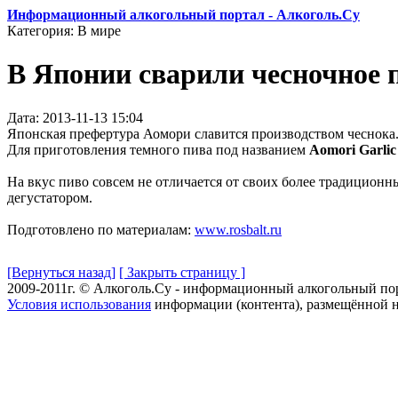
Информационный алкогольный портал - Алкоголь.Су
Категория: В мире
В Японии сварили чесночное 
Дата: 2013-11-13 15:04
Японская префертура Аомори славится производством чеснока.
Для приготовления темного пива под названием
Aomori Garlic
На вкус пиво совсем не отличается от своих более традиционны
дегустатором.
Подготовлено по материалам:
www.rosbalt.ru
[Вернуться назад]
[ Закрыть страницу ]
2009-2011г. © Алкоголь.Су - информационный алкогольный по
Условия использования
информации (контента), размещённой н