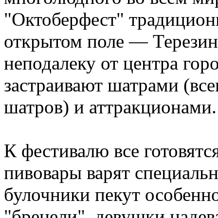
"Октоберфест" традицион
открытом поле — Терезин
неподалеку от центра горо
застраивают шатрами (вс
шатров) и аттракционами.
К фестивалю все готовятс
пивовары варят специальн
булочники пекут особенн
"брецели", девушки надев