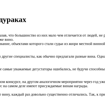
дураках
ав, что большинство из них мало чем отличается от людей, не 
 же вино.
ование, объектами которого стали судьи из жюри местной винно
и другие специалисты, как обычно предлагали разные вина. Одн
 самые уважаемые дегустаторы ошибались, не будучи способными
м конкурсе, на другом аналогичном мероприятии через год уже 
вес на самом деле имеют присуждаемые винам награды.
вину, каждый раз довольно существенно отличались. Так, к при