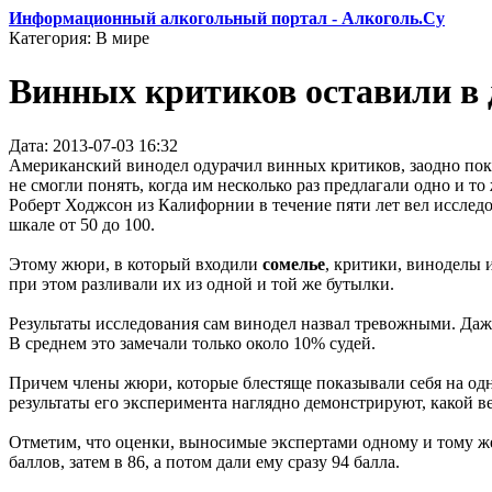
Информационный алкогольный портал - Алкоголь.Су
Категория: В мире
Винных критиков оставили в 
Дата: 2013-07-03 16:32
Американский винодел одурачил винных критиков, заодно показ
не смогли понять, когда им несколько раз предлагали одно и то
Роберт Ходжсон из Калифорнии в течение пяти лет вел исслед
шкале от 50 до 100.
Этому жюри, в который входили
сомелье
, критики, виноделы 
при этом разливали их из одной и той же бутылки.
Результаты исследования сам винодел назвал тревожными. Даже
В среднем это замечали только около 10% судей.
Причем члены жюри, которые блестяще показывали себя на одно
результаты его эксперимента наглядно демонстрируют, какой 
Отметим, что оценки, выносимые экспертами одному и тому же 
баллов, затем в 86, а потом дали ему сразу 94 балла.