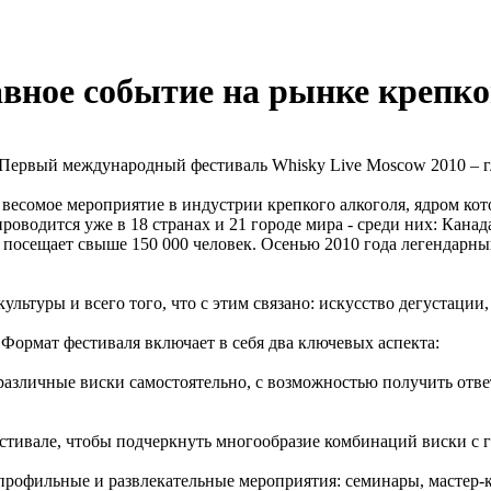
авное событие на рынке крепко
Первый международный фестиваль Whisky Live Moscow 2010 – гл
весомое мероприятие в индустрии крепкого алкоголя, ядром кото
 проводится уже в 18 странах и 21 городе мира - среди них: Кан
 посещает свыше 150 000 человек. Осенью 2010 года легендарн
ультуры и всего того, что с этим связано: искусство дегустации
 Формат фестиваля включает в себя два ключевых аспекта:
различные виски самостоятельно, с возможностью получить отв
стивале, чтобы подчеркнуть многообразие комбинаций виски с г
рофильные и развлекательные мероприятия: семинары, мастер-к