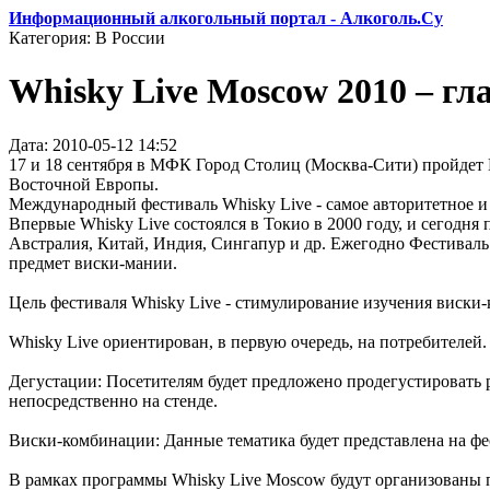
Информационный алкогольный портал - Алкоголь.Су
Категория: В России
Whisky Live Moscow 2010 – гл
Дата: 2010-05-12 14:52
17 и 18 сентября в МФК Город Столиц (Москва-Сити) пройдет 
Восточной Европы.
Международный фестиваль Whisky Live - самое авторитетное и 
Впервые Whisky Live состоялся в Токио в 2000 году, и сегодня
Австралия, Китай, Индия, Сингапур и др. Ежегодно Фестиваль
предмет виски-мании.
Цель фестиваля Whisky Live - стимулирование изучения виски-к
Whisky Live ориентирован, в первую очередь, на потребителей.
Дегустации: Посетителям будет предложено продегустировать 
непосредственно на стенде.
Виски-комбинации: Данные тематика будет представлена на фе
В рамках программы Whisky Live Moscow будут организованы п