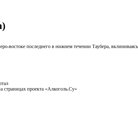
n)
еверо-востоке последнего в нижнем течении Таубера, вклинива
ртал
а страницах проекта «Алкоголь.Су»