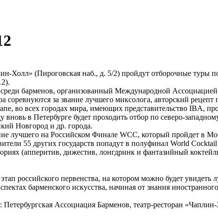
12
аплин-Холл» (Пироговская наб., д. 5/2) пройдут отборочные тур
2).
еди барменов, организованный Международной Ассоциацией Барме
ира соревнуются за звание лучшего миксолога, авторский рецепт
пе, во всех городах мира, имеющих представительство IBA, про
у вновь в Петербурге будет проходить отбор по северо-западном
кий Новгород и др. города.
ание лучшего на Российском Финале WCC, который пройдет в Мос
ители 55 других государств попадут в полуфинал World Cocktail
гориях (апперитив, дижестив, лонгдринк и фантазийный коктейл
тап российского первенства, на котором можно будет увидеть 
спектах барменского искусства, начиная от знания иностранног
: Петербургская Ассоциация Барменов, театр-ресторан «Чаплин-Х