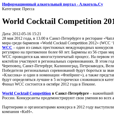
Информационный алкогольный портал - Алкоголь.Су
Категория: Пресса
World Cocktail Competition 20
Дата: 2012-05-16 15:21
28 мая 2012 года, в 13.00 в Санкт-Петербурге в ресторане «Ч
мира среди барменов «World Cocktail Competition 2012» (WCC ‘1
WCC
– один из самых престижных международных конкурсов ср
регулярно на протяжении более 60 лет. Бармены из 56 стран м
WCC проводится как многоступенчатый процесс. На первом эта
коктейли участвуют в региональных соревнованиях. В этом год
Череповец, Санкт-Петербург, Калининград, Петрозаводск, Вели
Победители региональных соревнований будут бороться за зв
«Классика» и один в номинации «Флейринг»), а также представ
будут определяться лучшие в 5 исторически сложившихся кате
Финал WCC состоится в октябре 2012 года в Пекине.
World Cocktail Competition
в Санкт-Петербурге
– важнейший э
России. Конкурсанты продемонстрируют свои умения во всех а
Партнерами и организаторами конкурса в 2012 году выступили
компания «КиН».