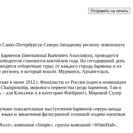
ы по Санкт-Петербургуи Северо-Западному региону чемпионата
нов (International Bartenders Association), проводится
 победителя становится коктейлем года. На сегодняшний день
водятся отборочные туры; от каждого города бармены и их
у региону, в который вошли: Мурманск, Архангельск,
кве в июне 2012 г. Финалисты от России (один в номинации
 Championship, мирового первенства среди барменов. Там и
ь – для Классики и в категории Флейринг). Мировой Супер
лучшие показательные выступления барменов северо-запада
о языка и заканчивая филигранной техникой подачи напитков.
олл», компания «Simple», группа компаний «WhiteHall»,