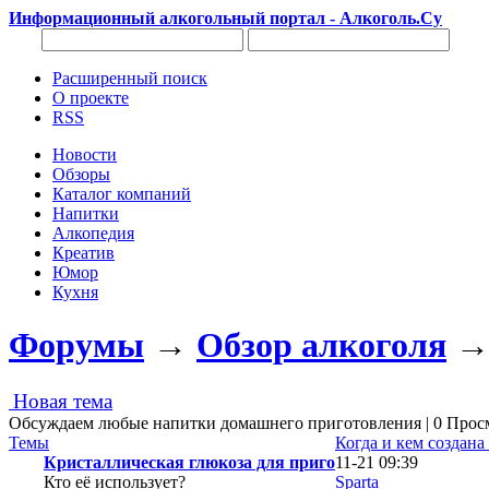
Информационный алкогольный портал - Алкоголь.Су
Расширенный поиск
О проекте
RSS
Новости
Обзоры
Каталог компаний
Напитки
Алкопедия
Креатив
Юмор
Кухня
Форумы
→
Обзор алкоголя
Новая тема
Обсуждаем любые напитки домашнего приготовления | 0 Про
Темы
Когда и кем создана
Кристаллическая глюкоза для приго
11-21 09:39
Кто её использует?
Sparta