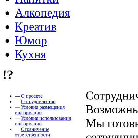
Алкопедия
Креатив
Юмор
Кухня
!?
Сотрудни
—
О проекте
—
Сотрудничество
Возможны
—
Условия размещения
информации
—
Условия использования
Мы готов
информации
—
Ограничение
сотрудни
ответственности