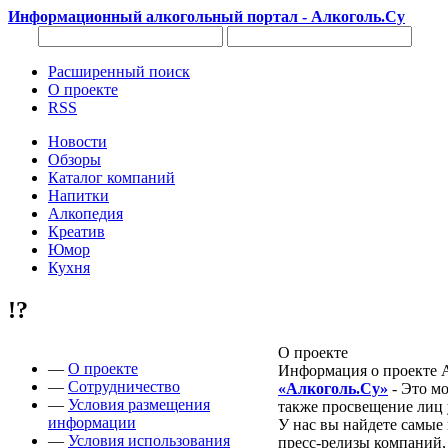
Информационный алкогольный портал - Алкоголь.Су
Расширенный поиск
О проекте
RSS
Новости
Обзоры
Каталог компаний
Напитки
Алкопедия
Креатив
Юмор
Кухня
!?
О проекте
—
О проекте
Информация о проекте Ал
—
Сотрудничество
«Алкоголь.Су»
- Это мо
—
Условия размещения
также просвещение лиц
информации
У нас вы найдете самые
—
Условия использования
пресс-релизы компаний,