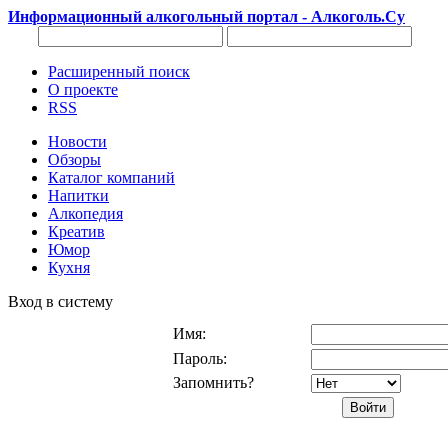
Информационный алкогольный портал - Алкоголь.Су
Расширенный поиск
О проекте
RSS
Новости
Обзоры
Каталог компаний
Напитки
Алкопедия
Креатив
Юмор
Кухня
Вход в систему
Имя:
Пароль:
Запомнить?