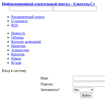
Информационный алкогольный портал - Алкоголь.Су
Расширенный поиск
О проекте
RSS
Новости
Обзоры
Каталог компаний
Напитки
Алкопедия
Креатив
Юмор
Кухня
Вход в систему
Имя:
Пароль:
Запомнить?