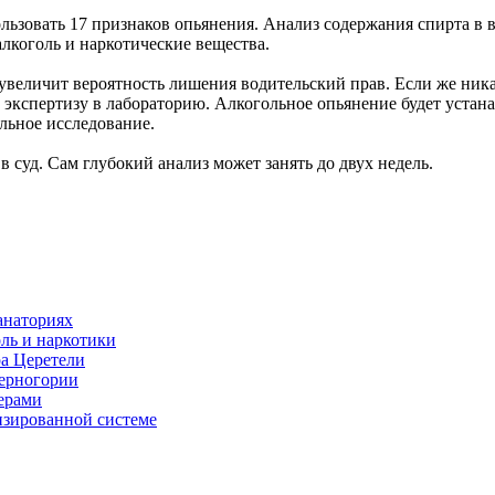
ьзовать 17 признаков опьянения. Анализ содержания спирта в в
алкоголь и наркотические вещества.
 увеличит вероятность лишения водительский прав. Если же ник
экспертизу в лабораторию. Алкогольное опьянение будет устана
льное исследование.
 суд. Сам глубокий анализ может занять до двух недель.
анаториях
оль и наркотики
ра Церетели
Черногории
терами
изированной системе