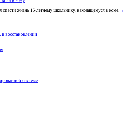
 впал в кому
 спасти жизнь 15-летнему школьнику, находящемуся в коме.
→
, в восстановлении
ля
зированной системе