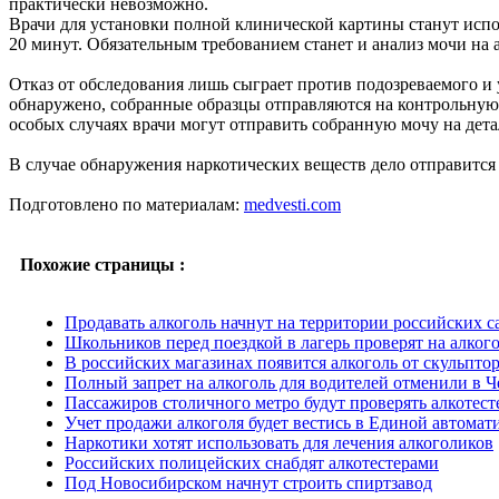
практически невозможно.
Врачи для установки полной клинической картины станут испол
20 минут. Обязательным требованием станет и анализ мочи на 
Отказ от обследования лишь сыграет против подозреваемого и
обнаружено, собранные образцы отправляются на контрольную 
особых случаях врачи могут отправить собранную мочу на дета
В случае обнаружения наркотических веществ дело отправится в
Подготовлено по материалам:
medvesti.com
Похожие страницы :
Продавать алкоголь начнут на территории российских с
Школьников перед поездкой в лагерь проверят на алког
В российских магазинах появится алкоголь от скульпто
Полный запрет на алкоголь для водителей отменили в 
Пассажиров столичного метро будут проверять алкотес
Учет продажи алкоголя будет вестись в Единой автомат
Наркотики хотят использовать для лечения алкоголиков
Российских полицейских снабдят алкотестерами
Под Новосибирском начнут строить спиртзавод