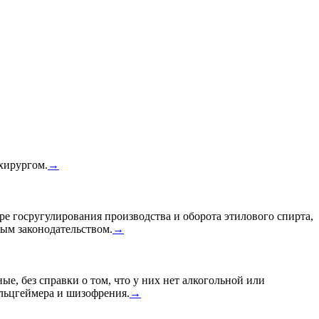
 хирургом.
→
ре госругулирования производства и оборота этилового спирта,
ным законодательством.
→
ые, без справки о том, что у них нет алкогольной или
Альцгеймера и шизофрения.
→