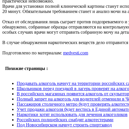
практически невозможно.
Врачи для установки полной клинической картины станут испол
20 минут. Обязательным требованием станет и анализ мочи на 
Отказ от обследования лишь сыграет против подозреваемого и
обнаружено, собранные образцы отправляются на контрольную 
особых случаях врачи могут отправить собранную мочу на дета
В случае обнаружения наркотических веществ дело отправится в
Подготовлено по материалам:
medvesti.com
Похожие страницы :
Продавать алкоголь начнут на территории российских с
Школьников перед поездкой в лагерь проверят на алког
В российских магазинах появится алкоголь от скульпто
Полный запрет на алкоголь для водителей отменили в 
Пассажиров столичного метро будут проверять алкотес
Учет продажи алкоголя будет вестись в Единой автомат
Наркотики хотят использовать для лечения алкоголиков
Российских полицейских снабдят алкотестерами
Под Новосибирском начнут строить спиртзавод