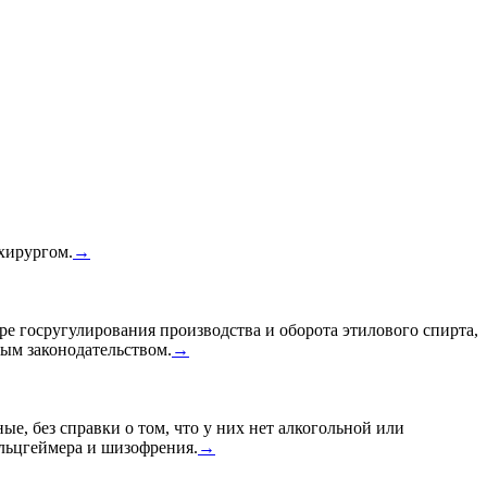
 хирургом.
→
ре госругулирования производства и оборота этилового спирта,
ным законодательством.
→
ые, без справки о том, что у них нет алкогольной или
Альцгеймера и шизофрения.
→