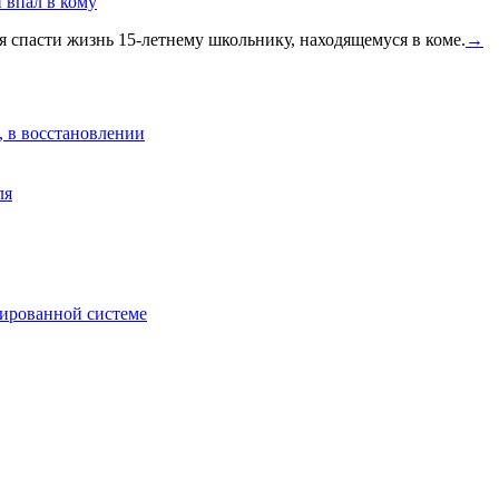
 впал в кому
 спасти жизнь 15-летнему школьнику, находящемуся в коме.
→
, в восстановлении
ля
зированной системе