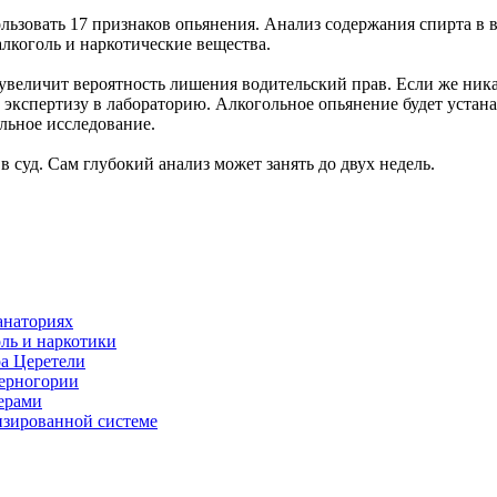
ьзовать 17 признаков опьянения. Анализ содержания спирта в в
алкоголь и наркотические вещества.
 увеличит вероятность лишения водительский прав. Если же ник
экспертизу в лабораторию. Алкогольное опьянение будет устана
льное исследование.
 суд. Сам глубокий анализ может занять до двух недель.
анаториях
оль и наркотики
ра Церетели
Черногории
терами
изированной системе