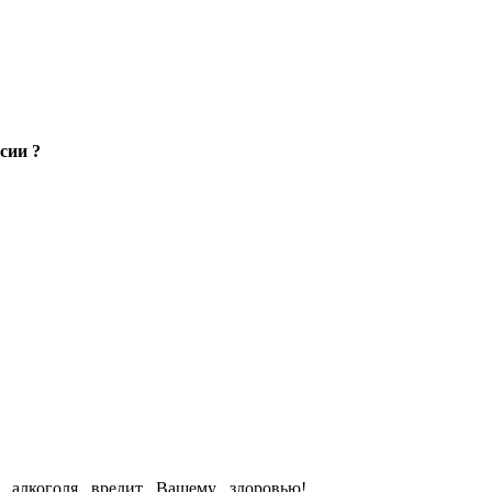
сии ?
е алкоголя вредит Вашему здоровью!