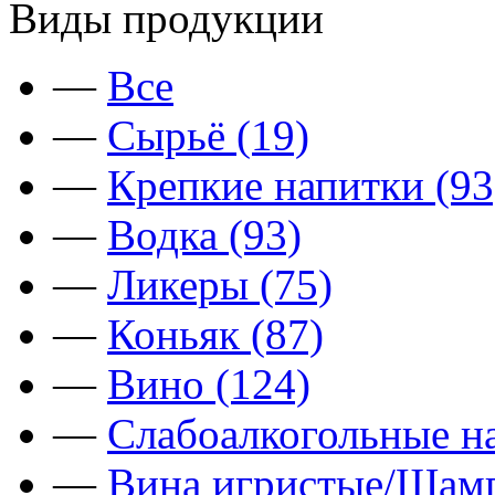
Виды продукции
—
Все
—
Сырьё (19)
—
Крепкие напитки (93
—
Водка (93)
—
Ликеры (75)
—
Коньяк (87)
—
Вино (124)
—
Слабоалкогольные на
—
Вина игристые/Шамп