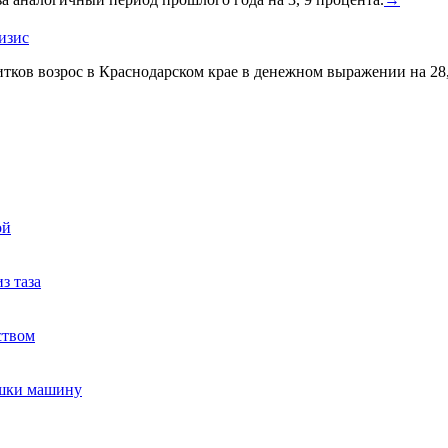
изис
итков возрос в Краснодарском крае в денежном выражении на 2
ой
з таза
ством
ушки машину