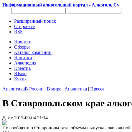
Информационный алкогольный портал - Алкоголь.Су
Расширенный поиск
О проекте
RSS
Новости
Обзоры
Каталог компаний
Напитки
Алкопедия
Креатив
Юмор
Кухня
Аналитика
В России
|
В мире
|
Аналитика
|
Пресса
В Ставропольском крае алко
Дата: 2015-09-04 21:14
По сообщению Ставропольстата, объемы выпуска алкогольной п