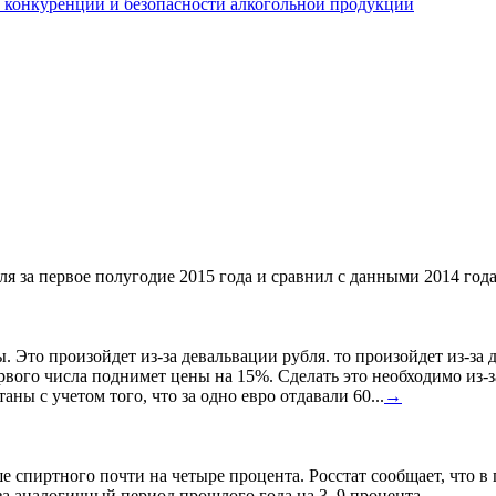
конкуренции и безопасности алкогольной продукции
я за первое полугодие 2015 года и сравнил с данными 2014 года
ы. Это произойдет из-за девальвации рубля. то произойдет из-з
ервого числа поднимет цены на 15%. Сделать это необходимо из-з
ны с учетом того, что за одно евро отдавали 60...
→
спиртного почти на четыре процента. Росстат сообщает, что в
а аналогичный период прошлого года на 3, 9 процента.
→