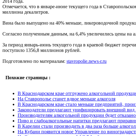
2014 года.
Отмечается, что в январе-июне текущего года в Ставропольско
миллиона декалитров.
Вина было выпущено на 40% меньше, ликероводочной продукции
Согласно полученным данным, на 6,4% увеличились цены на а
За период январь-июнь текущего года в краевой бюджет перечи
поступило 1356,8 миллионов рублей.
Подготовлено по материалам:
stavropolie.news-r.ru
Похожие страницы :
В Краснодарском крае отгружено алкогольной продукции
На Ставрополье станет вдвое меньше алкоголя
В Краснодарском крае стало меньше предприятий, прои
Законодатели предлагают унифицировать внешний вид
Производителям алкогольной продукции будет отказано
Пиво и слабоалкогольные напитки предлагают приравн
В Карелии стали производить в два раза больше алкого
На Кубани появится новое Управление по виноградарст