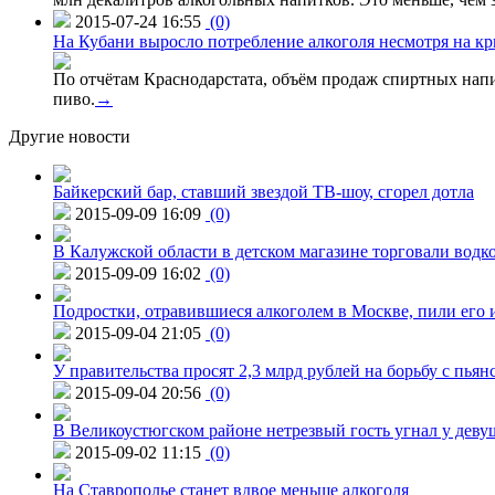
2015-07-24 16:55
(0)
На Кубани выросло потребление алкоголя несмотря на кр
По отчётам Краснодарстата, объём продаж спиртных нап
пиво.
→
Другие новости
Байкерский бар, ставший звездой ТВ-шоу, сгорел дотла
2015-09-09 16:09
(0)
В Калужской области в детском магазине торговали водк
2015-09-09 16:02
(0)
Подростки, отравившиеся алкоголем в Москве, пили его и
2015-09-04 21:05
(0)
У правительства просят 2,3 млрд рублей на борьбу с пьян
2015-09-04 20:56
(0)
В Великоустюгском районе нетрезвый гость угнал у дев
2015-09-02 11:15
(0)
На Ставрополье станет вдвое меньше алкоголя