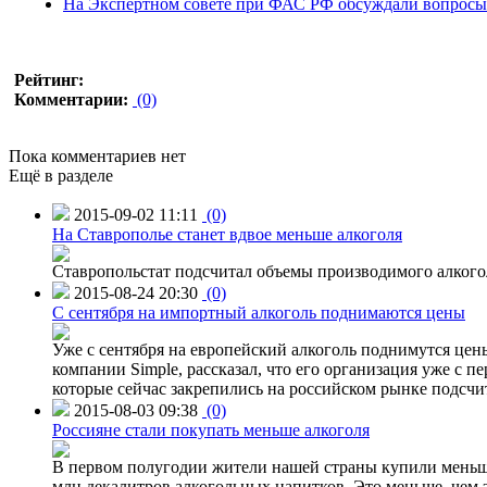
На Экспертном совете при ФАС РФ обсуждали вопросы 
Рейтинг:
Комментарии:
(0)
Пока комментариев нет
Ещё в разделе
2015-09-02 11:11
(0)
На Ставрополье станет вдвое меньше алкоголя
Ставропольстат подсчитал объемы производимого алкогол
2015-08-24 20:30
(0)
C сентября на импортный алкоголь поднимаются цены
Уже с сентября на европейский алкоголь поднимутся цен
компании Simple, рассказал, что его организация уже с п
которые сейчас закрепились на российском рынке подсчита
2015-08-03 09:38
(0)
Россияне стали покупать меньше алкоголя
В первом полугодии жители нашей страны купили меньше 
млн декалитров алкогольных напитков. Это меньше, чем з