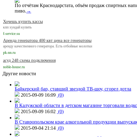
По отчётам Краснодарстата, объём продаж спиртных нап
пиво.
→
Хочешь купить кассы
кпп хундай купить
f-service.su
Аренда генератора 400 квт цена все генераторы
аренду качественного генератора. Есть отбойные молотки
pk-nn.ru
асуд 248 схема подключения
noble-house.ru
Другие новости
Байкерский бар, ставший звездой ТВ-шоу, сгорел дотла
2015-09-09 16:09
(0)
В Калужской области в детском магазине торговали водк
2015-09-09 16:02
(0)
В Ставропольском крае алкогольной продукции выпуска
2015-09-04 21:14
(0)