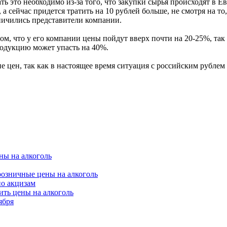
ь это необходимо из-за того, что закупки сырья происходят в Е
 а сейчас придется тратить на 10 рублей больше, не смотря на то
ничились представители компании.
, что у его компании цены пойдут вверх почти на 20-25%, так к
родукцию может упасть на 40%.
 цен, так как в настоящее время ситуация с российским рублем
ны на алкоголь
розничные цены на алкоголь
но акцизам
ть цены на алкоголь
ября