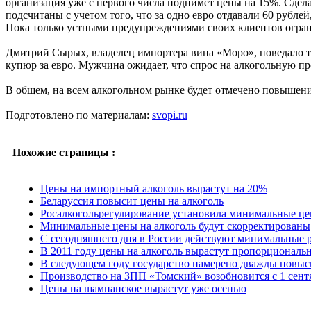
организация уже с первого числа поднимет цены на 15%. Сделат
подсчитаны с учетом того, что за одно евро отдавали 60 рублей,
Пока только устными предупреждениями своих клиентов огра
Дмитрий Сырых, владелец импортера вина «Моро», поведало том
купюр за евро. Мужчина ожидает, что спрос на алкогольную п
В общем, на всем алкогольном рынке будет отмечено повышение
Подготовлено по материалам:
svopi.ru
Похожие страницы :
Цены на импортный алкоголь вырастут на 20%
Беларуссия повысит цены на алкоголь
Росалкогольрегулирование установила минимальные це
Минимальные цены на алкоголь будут скорректированы
С сегодняшнего дня в России действуют минимальные 
В 2011 году цены на алкоголь вырастут пропорциональ
В следующем году государство намерено дважды повыси
Производство на ЗПП «Томский» возобновится c 1 сент
Цены на шампанское вырастут уже осенью