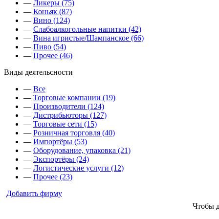
—
Ликеры (75)
—
Коньяк (87)
—
Вино (124)
—
Слабоалкогольные напитки (42)
—
Вина игристые/Шампанское (66)
—
Пиво (54)
—
Прочее (46)
Виды деятельсности
—
Все
—
Торговые компании (19)
—
Производители (124)
—
Дистрибьюторы (127)
—
Торговые сети (15)
—
Розничная торговля (40)
—
Импортёры (53)
—
Оборудование, упаковка (21)
—
Экспортёры (24)
—
Логистические услуги (12)
—
Прочее (23)
Добавить фирму
Чтобы 