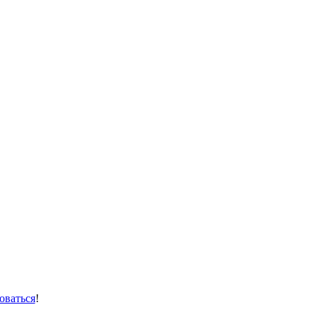
оваться
!