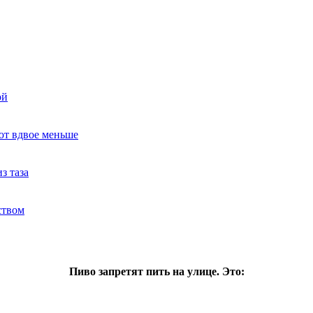
ой
ют вдвое меньше
з таза
ством
Пиво запретят пить на улице. Это: