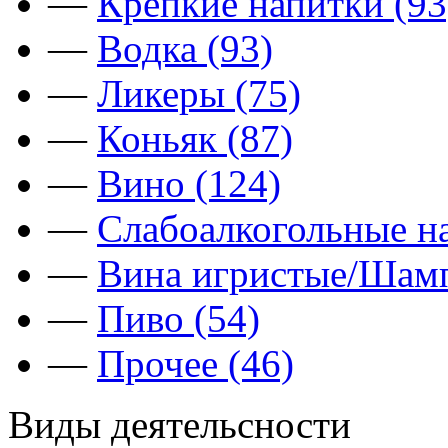
—
Крепкие напитки (93
—
Водка (93)
—
Ликеры (75)
—
Коньяк (87)
—
Вино (124)
—
Слабоалкогольные на
—
Вина игристые/Шамп
—
Пиво (54)
—
Прочее (46)
Виды деятельсности