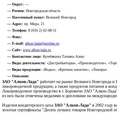
— Округ:
---
— Регион:
Новгородская область
— Населенный пункт:
Великий Новгород
— Адрес:
пр. Мира, 21
— Телефон:
8 (816 2) 62-08-11
— Факс:
— E-mail:
alkon-lada@novline.ru
— Сайт:
www.alkon-lada.ru
— Контактное лицо:
Кулебякина Татьяна Алекс
— Виды деятельности:
«Дистрибьюторы», «Производители», «Торг
— Виды продукции:
«Водка», «Крепкие напитки», «Ликеры»
— Описание:
ЗАО "Алкон-Лада"
работает на рынке Великого Новгорода и 
ликероводочной продукции, а также продуктов питания и конд
Ликероводочное производство в г. Боровичи ЗАО "Алкон-Лада"
из них были отмечены медалями и дипломами на международн
Изделия кондитерского цеха
ЗАО "Алкон-Лада"
в 2002 году 
золотые сертификаты "Десять лучших товаров Новгородской об