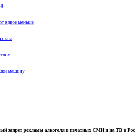
ой
ют вдвое меньше
з таза
ством
ушки машину
ый запрет рекламы алкоголя в печатных СМИ и на ТВ в Рос