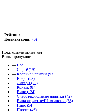
Рейтинг:
Комментарии:
(0)
Пока комментариев нет
Виды продукции
—
Все
—
Сырьё (19)
—
Крепкие напитки (93)
—
Водка (93)
—
Ликеры (75)
—
Коньяк (87)
—
Вино (124)
—
Слабоалкогольные напитки (42)
—
Вина игристые/Шампанское (66)
—
Пиво (54)
—
Прочее (46)