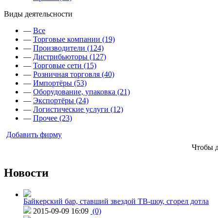
Виды деятельсности
—
Все
—
Торговые компании (19)
—
Производители (124)
—
Дистрибьюторы (127)
—
Торговые сети (15)
—
Розничная торговля (40)
—
Импортёры (53)
—
Оборудование, упаковка (21)
—
Экспортёры (24)
—
Логистические услуги (12)
—
Прочее (23)
Добавить фирму
Чтобы 
Новости
Байкерский бар, ставший звездой ТВ-шоу, сгорел дотла
2015-09-09 16:09
(0)