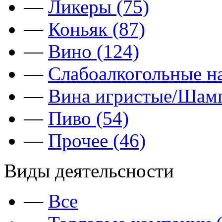
—
Ликеры (75)
—
Коньяк (87)
—
Вино (124)
—
Слабоалкогольные на
—
Вина игристые/Шамп
—
Пиво (54)
—
Прочее (46)
Виды деятельсности
—
Все