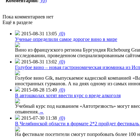
Комментарии:
(0)
Пока комментариев нет
Ещё в разделе
2015-08-31 13:05
(0)
Ученые определили самое дорогое вино в мире
Вино из французского региона Бургундия Richebourg Grand
исследовании, проведенном специализированным сайтом 
2015-08-31 13:02
(0)
Голубое вино – новая гастрономическая изюминка из Ис
Голубое вино Gïk, выпускаемое кадисской компанией «Ba
иностранных гурманов. А на днях одному из самых инн
2015-08-28 15:49
(0)
В автошколах хотят ввести курс о вреде алкоголя
Учебный курс под названием «Автотрезвость» могут вве
опьянения.
→
2015-07-30 11:38
(0)
В Челябинской области в формате 2*2 пройдет фестивал
На фестивале посетители смогут попробовать более 100 н