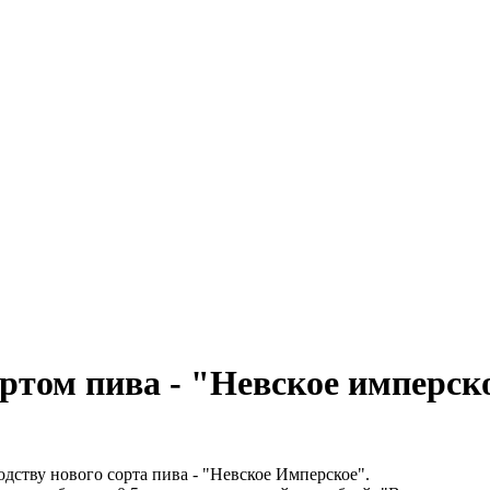
ртом пива - "Невское имперск
ству нового сорта пива - "Невское Имперское".