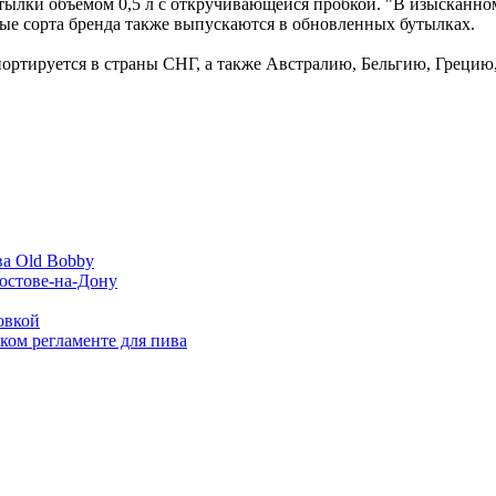
бутылки объемом 0,5 л с откручивающейся пробкой. "В изысканн
ные сорта бренда также выпускаются в обновленных бутылках.
кспортируется в страны СНГ, а также Австралию, Бельгию, Грец
ва Old Bobby
Ростове-на-Дону
овкой
ком регламенте для пива