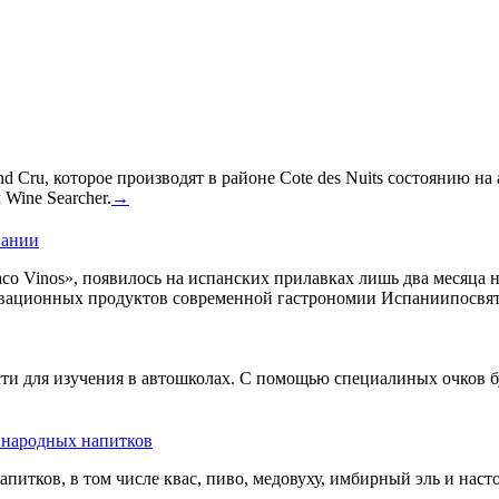
 Cru, которое производят в районе Cote des Nuits состоянию на
Wine Searcher.
→
пании
co Vinos», появилось на испанских прилавках лишь два месяца 
овационных продуктов современной гастрономии Испаниипосвят
сти для изучения в автошколах. С помощью специалиных очков б
ь народных напитков
апитков, в том числе квас, пиво, медовуху, имбирный эль и нас