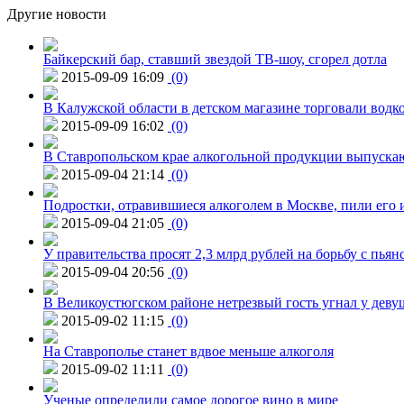
Другие новости
Байкерский бар, ставший звездой ТВ-шоу, сгорел дотла
2015-09-09 16:09
(0)
В Калужской области в детском магазине торговали водк
2015-09-09 16:02
(0)
В Ставропольском крае алкогольной продукции выпуска
2015-09-04 21:14
(0)
Подростки, отравившиеся алкоголем в Москве, пили его и
2015-09-04 21:05
(0)
У правительства просят 2,3 млрд рублей на борьбу с пьян
2015-09-04 20:56
(0)
В Великоустюгском районе нетрезвый гость угнал у дев
2015-09-02 11:15
(0)
На Ставрополье станет вдвое меньше алкоголя
2015-09-02 11:11
(0)
Ученые определили самое дорогое вино в мире