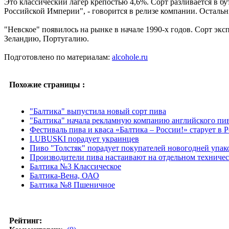
Это классический лагер крепостью 4,6%. Сорт разливается в 
Российской Империи", - говорится в релизе компании. Осталь
"Невское" появилось на рынке в начале 1990-х годов. Сорт э
Зеландию, Португалию.
Подготовлено по материалам:
alcohole.ru
Похожие страницы :
"Балтика" выпустила новый сорт пива
"Балтика" начала рекламную компанию английского пи
Фестиваль пива и кваса «Балтика – России!» старует в 
LUBUSKI порадует украинцев
Пиво "Толстяк" порадует покупателей новогодней упак
Производители пива настаивают на отдельном техничес
Балтика №3 Классическое
Балтика-Вена, ОАО
Балтика №8 Пшеничное
Рейтинг: