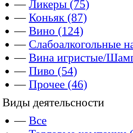
—
Ликеры (75)
—
Коньяк (87)
—
Вино (124)
—
Слабоалкогольные на
—
Вина игристые/Шамп
—
Пиво (54)
—
Прочее (46)
Виды деятельсности
—
Все