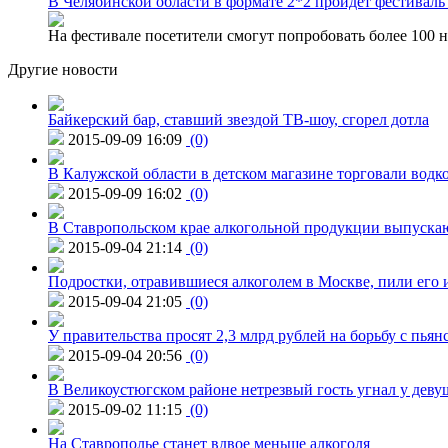
В Челябинской области в формате 2*2 пройдет фестивал
На фестивале посетители смогут попробовать более 100 н
Другие новости
Байкерский бар, ставший звездой ТВ-шоу, сгорел дотла
2015-09-09 16:09
(0)
В Калужской области в детском магазине торговали водк
2015-09-09 16:02
(0)
В Ставропольском крае алкогольной продукции выпуска
2015-09-04 21:14
(0)
Подростки, отравившиеся алкоголем в Москве, пили его и
2015-09-04 21:05
(0)
У правительства просят 2,3 млрд рублей на борьбу с пьян
2015-09-04 20:56
(0)
В Великоустюгском районе нетрезвый гость угнал у дев
2015-09-02 11:15
(0)
На Ставрополье станет вдвое меньше алкоголя