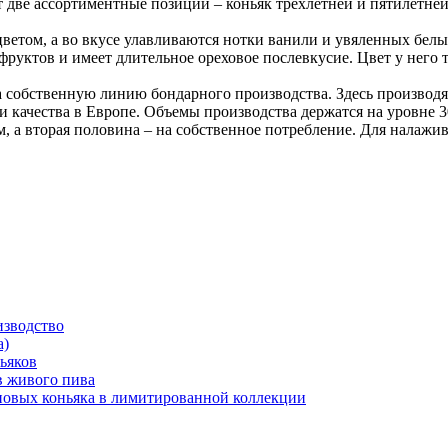
две ассортиментные позиции – коньяк трехлетней и пятилетней 
ветом, а во вкусе улавливаются нотки ванили и увяленных белы
фруктов и имеет длительное ореховое послевкусие. Цвет у него 
а собственную линию бондарного производства. Здесь производят
 качества в Европе. Объемы производства держатся на уровне 3
 а вторая половина – на собственное потребление. Для налажи
изводство
а)
ьяков
в живого пива
 новых коньяка в лимитированной коллекции