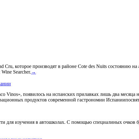
 Cru, которое производят в районе Cote des Nuits состоянию на
Wine Searcher.
→
пании
co Vinos», появилось на испанских прилавках лишь два месяца 
овационных продуктов современной гастрономии Испаниипосвят
сти для изучения в автошколах. С помощью специалиных очков б