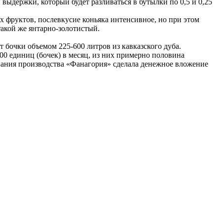
выдержки, который будет разливаться в бутылки по 0,5 и 0,25
х фруктов, послевкусие коньяка интенсивное, но при этом
такой же янтарно-золотистый.
 бочки объемом 225-600 литров из кавказского дуба.
00 единиц (бочек) в месяц, из них примерно половина
вания производства «Фанагория» сделала денежное вложение