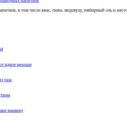
ь народных напитков
апитков, в том числе квас, пиво, медовуху, имбирный эль и нас
ой
ют вдвое меньше
з таза
ством
ушки машину