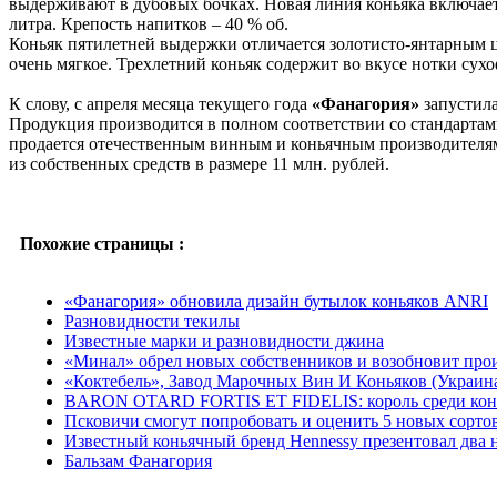
выдерживают в дубовых бочках. Новая линия коньяка включает 
литра. Крепость напитков – 40 % об.
Коньяк пятилетней выдержки отличается золотисто-янтарным ц
очень мягкое. Трехлетний коньяк содержит во вкусе нотки сухо
К слову, с апреля месяца текущего года
«Фанагория»
запустил
Продукция производится в полном соответствии со стандартами
продается отечественным винным и коньячным производителям,
из собственных средств в размере 11 млн. рублей.
Похожие страницы :
«Фанагория» обновила дизайн бутылок коньяков ANRI
Разновидности текилы
Известные марки и разновидности джина
«Минал» обрел новых собственников и возобновит про
«Коктебель», Завод Марочных Вин И Коньяков (Украин
BARON OTARD FORTIS ET FIDELIS: король среди кон
Псковичи смогут попробовать и оценить 5 новых сорто
Известный коньячный бренд Hennessy презентовал два
Бальзам Фанагория