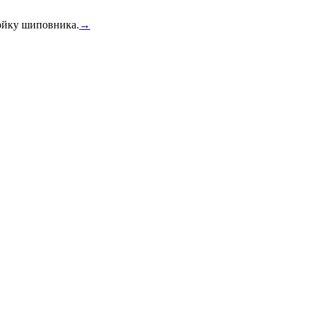
тойку шиповника.
→