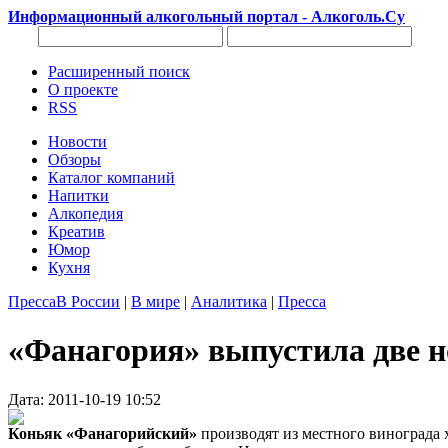
Информационный алкогольный портал - Алкоголь.Су
Расширенный поиск
О проекте
RSS
Новости
Обзоры
Каталог компаний
Напитки
Алкопедия
Креатив
Юмор
Кухня
Пресса
В России
|
В мире
|
Аналитика
|
Пресса
«Фанагория» выпустила две н
Дата: 2011-10-19 10:52
Коньяк «Фанагорийский»
производят из местного винограда