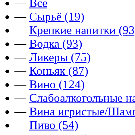
—
Все
—
Сырьё (19)
—
Крепкие напитки (93
—
Водка (93)
—
Ликеры (75)
—
Коньяк (87)
—
Вино (124)
—
Слабоалкогольные на
—
Вина игристые/Шамп
—
Пиво (54)