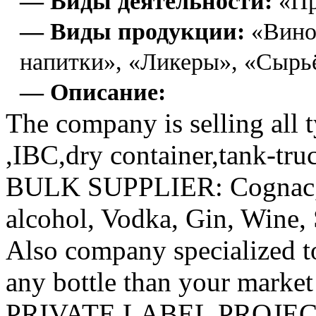
— Виды деятельности:
«Пр
— Виды продукции:
«Вино»
напитки», «Ликеры», «Сырь
— Описание:
The company is selling all ty
,IBC,dry container,tank-truc
BULK SUPPLIER: Cognac, Br
alcohol, Vodka, Gin, Wine, 
Also company specialized to
any bottle than your market
PRIVATE LABEL PROJEC