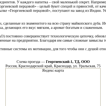
диентов. У каждого напитка – свой маленький секрет. Наприме
ргиевской перцовой» - целый букет специй и пряностей, от каче
лке «Георгиевской перцовой», поступают на завод из Индии. У
, сделанные из знаменитого на всю страну майкопского дуба. И
а, делающих его вкус мягким, а аромат богатым и слаженным.
АО) постоянно совершенствует технологическую цепочку, обновл
енные на предприятии. Благодаря им самые сложные замыслы те
ивные системы их мотивации, для того чтобы они с душой отно
Схема проезда —
Георгиевский-1, ТД, ООО
Россия, Краснодарский край, Краснодар, ул. Уральская, 75
Яндекс-карта