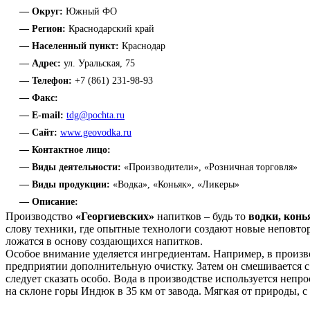
— Округ:
Южный ФО
— Регион:
Краснодарский край
— Населенный пункт:
Краснодар
— Адрес:
ул. Уральская, 75
— Телефон:
+7 (861) 231-98-93
— Факс:
— E-mail:
tdg@pochta.ru
— Сайт:
www.geovodka.ru
— Контактное лицо:
— Виды деятельности:
«Производители», «Розничная торговля»
— Виды продукции:
«Водка», «Коньяк», «Ликеры»
— Описание:
Производство
«Георгиевских»
напитков – будь то
водки, конь
слову техники, где опытные технологи создают новые неповт
ложатся в основу создающихся напитков.
Особое внимание уделяется ингредиентам. Например, в произв
предприятии дополнительную очистку. Затем он смешивается с
следует сказать особо. Вода в производстве используется неп
на склоне горы Индюк в 35 км от завода. Мягкая от природы, 