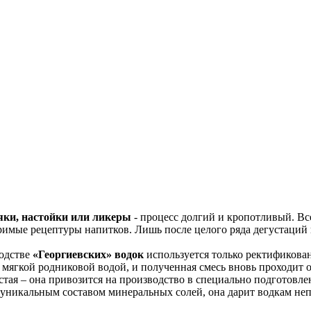
яки, настойки или ликеры
- процесс долгий и кропотливый. Вс
оримые рецептуры напитков. Лишь после целого ряда дегустаци
одстве
«Георгиевских» водок
используется только ректификова
 мягкой родниковой водой, и полученная смесь вновь проходит
ростая – она привозится на производство в специально подготов
с уникальным составом минеральных солей, она дарит водкам не