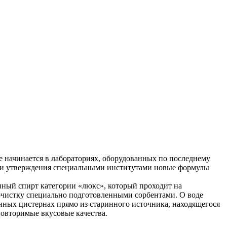
е начинается в лабораториях, оборудованных по последнему
й и утверждения специальными институтами новые формулы
нный спирт категории «люкс», который проходит на
 очистку специально подготовленными сорбентами. О воде
ленных цистернах прямо из старинного источника, находящегося
повторимые вкусовые качества.