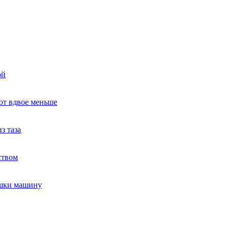
ой
ют вдвое меньше
з таза
ством
ушки машину