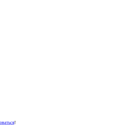
оваться
!