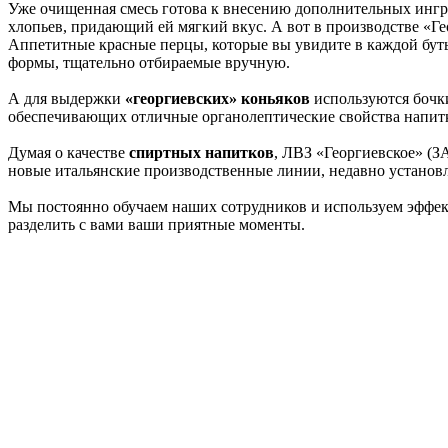
Уже очищенная смесь готова к внесению дополнительных ингре
хлопьев, придающий ей мягкий вкус. А вот в производстве «Гео
Аппетитные красные перцы, которые вы увидите в каждой буты
формы, тщательно отбираемые вручную.
А для выдержки
«георгиевских» коньяков
используются бочки
обеспечивающих отличные органолептические свойства напитк
Думая о качестве
спиртных напитков
, ЛВЗ «Георгиевское» (З
новые итальянские производственные линии, недавно установл
Мы постоянно обучаем наших сотрудников и используем эффект
разделить с вами ваши приятные моменты.