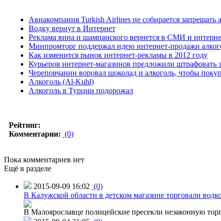
Авиакомпания Turkish Airlines не собирается запрещать 
Водку вернут в Интернет
Реклама вина и шампанского вернется в СМИ и интерн
Минпромторг поддержал идею интернет-продажи алког
Как изменится рынок интернет-рекламы в 2012 году
Курьеров интернет-магазинов предложили штрафовать з
Череповчанин воровал шоколад и алкоголь, чтобы покуп
Алкоголь (Al-Kuhl)
Алкоголь в Турции подорожал
Рейтинг:
Комментарии:
(0)
Пока комментариев нет
Ещё в разделе
2015-09-09 16:02
(0)
В Калужской области в детском магазине торговали водк
В Малоярославце полицейские пресекли незаконную торг