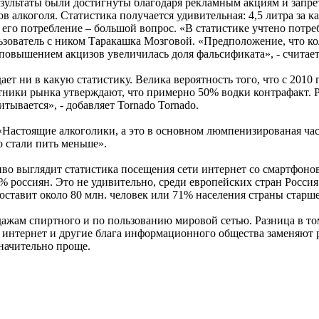
езультаты были достигнуты благодаря рекламным акциям и запрет
 алкоголя. Статистика получается удивительная: 4,5 литра за ка
 его потребление – большой вопрос. «В статистике учтено потре
зователь с ником Таракашка Мозговой. «Предположение, что кол
 повышением акцизов увеличилась доля фальсификата», - считает
т ни в какую статистику. Велика вероятность того, что с 2010 
ики рынка утверждают, что примерно 50% водки контрафакт. Разл
ывается», - добавляет Tornado Tornado.
«Настоящие алкоголики, а это в основном люмпенизированая час
 стали пить меньше».
иво выглядит статистика посещения сети интернет со смартфоно
3% россиян. Это не удивительно, среди европейских стран Росси
оставит около 80 млн. человек или 71% населения страны старше
ажам спиртного и по пользованию мировой сетью. Разница в том,
о интернет и другие блага информационного общества заменяют 
значительно проще.