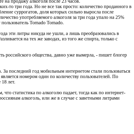
е на продажу алкоголя после 23 часов.
ких-то три года. Но не все так просто: количество проданного в
бление суррогатов, доля которых сильно выросла после
ичество употребляемого алкоголя за три года упало на 25%
 пользователь Tornado Tornado.
года эти литры никуда не ушли, а лишь преобразовались в
ивается на тех же заводах, из того же спирта, только с
ть российского общества, давно уже вымерла, - пишет блогер
в. За последний год мобильным интернетом стали пользоваться
я является номером один по количеству пользователей. По
 18 лет.
 что статистика по алкоголю падает, тогда как по интернет-
россиянам алкоголь, или же в случае с заветными литрами