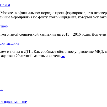
з таза
Москве, в официальном порядке проинформировал, что несовер
енные мероприятия по факту этого инцидента, который мог зако
ством
лкогольной социальной кампании на 2015—2016 годы. Документ 
ушки машину
голем и попал в ДТП. Как сообщает областное управление МВД, 
задержан 20-летний местный житель.
→
ой
ют вдвое меньше