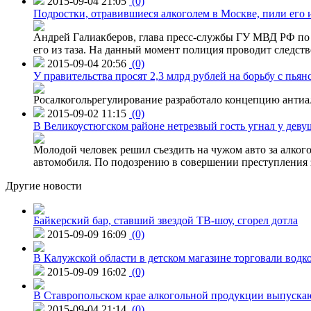
2015-09-04 21:05
(0)
Подростки, отравившиеся алкоголем в Москве, пили его и
Андрей Галиакберов, глава пресс-службы ГУ МВД РФ по 
его из таза. На данный момент полиция проводит следств
2015-09-04 20:56
(0)
У правительства просят 2,3 млрд рублей на борьбу с пьян
Росалкогольрегулирование разработало концепцию антиа
2015-09-02 11:15
(0)
В Великоустюгском районе нетрезвый гость угнал у дев
Молодой человек решил съездить на чужом авто за алко
автомобиля. По подозрению в совершении преступления 
Другие новости
Байкерский бар, ставший звездой ТВ-шоу, сгорел дотла
2015-09-09 16:09
(0)
В Калужской области в детском магазине торговали водк
2015-09-09 16:02
(0)
В Ставропольском крае алкогольной продукции выпуска
2015-09-04 21:14
(0)