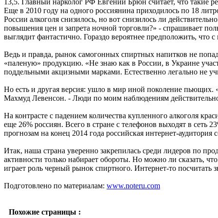
13,5. Главный нарколог РФ Евгений Брюн считает, что такие р
Еще в 2010 году на одного россиянина приходилось по 18 литров
России алкоголя снизилось, но вот снизилось ли действительно
повышения цен и запрета ночной торговли?» - спрашивает поль
выглядит фантастично. Гораздо вероятнее предположить, что с
Ведь и правда, рынок самогонных спиртных напитков не попадае
«паленую» продукцию. «Не знаю как в России, в Украине участн
поддельными акцизными марками. Естественно легально не учит
Но есть и другая версия: ушло в мир иной поколение пьющих. 
Махмуд Левенсон. - Люди по моим наблюдениям действительно
На контрасте с падением количества купленного алкоголя крас
еще 26% россиян. Всего в стране с телефонов выходят в сеть 2
прогнозам на конец 2014 года российская интернет-аудитория с
Итак, наша страна уверенно закрепилась среди лидеров по прод
активности только набирает обороты. Но можно ли сказать, чт
играет роль черный рынок спиртного. Интернет-то посчитать 
Подготовлено по материалам:
www.noteru.com
Похожие страницы :