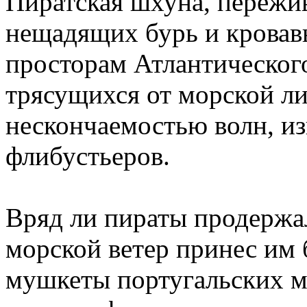
Пиратская шхуна, переж
нещадящих бурь и кровавы
просторам Атлантического
трясущихся от морской ли
нескончаемостью волн, и
флибустьеров.
Вряд ли пираты продержал
морской ветер принес им
мушкеты португальских мо