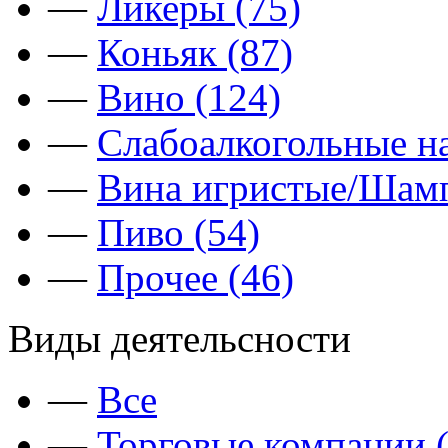
—
Ликеры (75)
—
Коньяк (87)
—
Вино (124)
—
Слабоалкогольные на
—
Вина игристые/Шамп
—
Пиво (54)
—
Прочее (46)
Виды деятельсности
—
Все
—
Торговые компании (