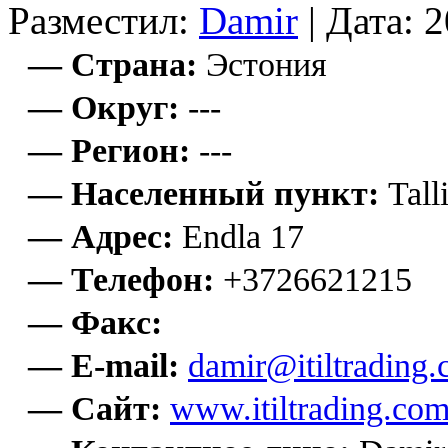
Разместил:
Damir
| Дата: 
— Страна:
Эстония
— Округ:
---
— Регион:
---
— Населенный пункт:
Tall
— Адрес:
Endla 17
— Телефон:
+3726621215
— Факс:
— E-mail:
damir@itiltrading
— Сайт:
www.itiltrading.co