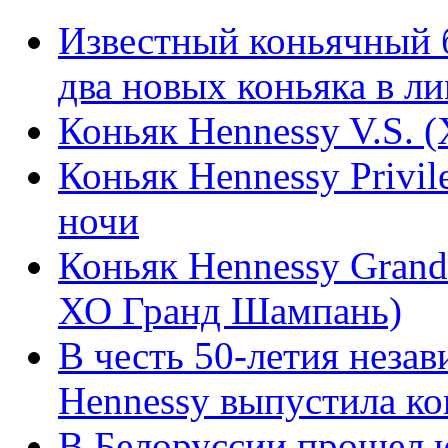
Известный коньячный б
два новых коньяка в л
Коньяк Hennessy V.S. 
Коньяк Hennessy Privil
ночи
Коньяк Hennessy Gran
ХО Гранд Шампань)
В честь 50-летия неза
Hennessy выпустила ко
В Белоруссии прошел 