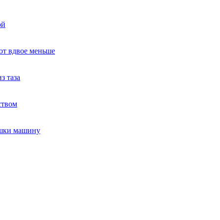
ой
ют вдвое меньше
з таза
ством
ушки машину