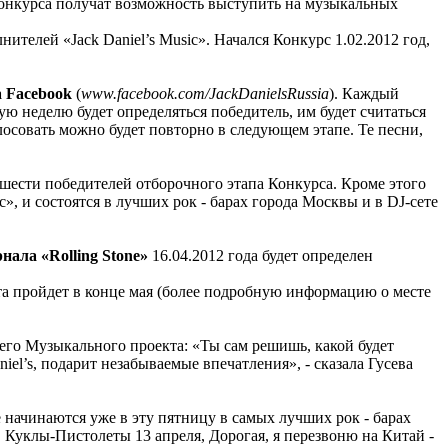
конкурса получат возможность выступить на музыкальных
телей «Jack Daniel’s Music». Начался Конкурс 1.02.2012 год,
а Facebook
(
www.facebook.com/JackDanielsRussia
). Каждый
дую неделю будет определяться победитель, им будет считаться
олосовать можно будет повторно в следующем этапе. Те песни,
шести победителей отборочного этапа Конкурса. Кроме этого
c», и состоятся в лучших рок - барах города Москвы и в DJ-сете
нала «Rolling Stone»
16.04.2012 года будет определен
а пройдет в конце мая (более подробную информацию о месте
его Музыкального проекта: «Ты сам решишь, какой будет
iel’s, подарит незабываемые впечатления», - сказала Гусева
е начинаются уже в эту пятницу в самых лучших рок - барах
ля, Куклы-Пистолеты 13 апреля, Дорогая, я перезвоню на Китай -