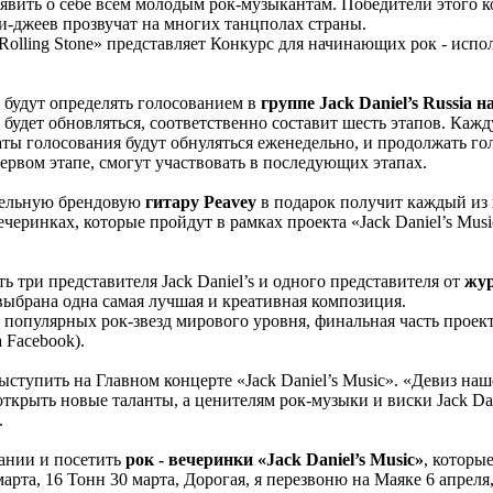
аявить о себе всем молодым рок-музыкантам. Победители этого 
ди-джеев прозвучат на многих танцполах страны.
ling Stone» представляет Конкурс для начинающих рок - исполни
а будут определять голосованием в
группе Jack Daniel’s Russia н
в будет обновляться, соответственно составит шесть этапов. Каж
таты голосования будут обнуляться еженедельно, и продолжать г
рвом этапе, смогут участвовать в последующих этапах.
тельную брендовую
гитару Peavey
в подарок получит каждый из 
вечеринках, которые пройдут в рамках проекта «Jack Daniel’s Musi
 три представителя Jack Daniel’s и одного представителя от
жур
выбрана одна самая лучшая и креативная композиция.
опулярных рок-звезд мирового уровня, финальная часть проект
а Facebook).
тупить на Главном концерте «Jack Daniel’s Music». «Девиз наш
открыть новые таланты, а ценителям рок-музыки и виски Jack Dan
.
ании и посетить
рок - вечеринки «Jack Daniel’s Music»
, которы
3 марта, 16 Тонн 30 марта, Дорогая, я перезвоню на Маяке 6 апре