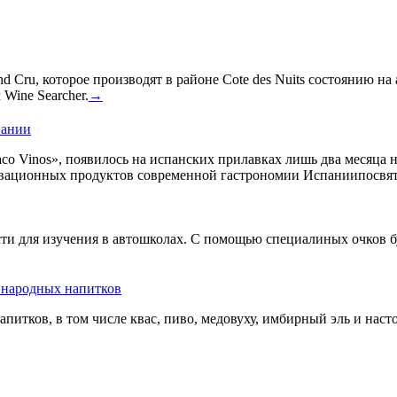
 Cru, которое производят в районе Cote des Nuits состоянию на
Wine Searcher.
→
пании
co Vinos», появилось на испанских прилавках лишь два месяца 
овационных продуктов современной гастрономии Испаниипосвят
сти для изучения в автошколах. С помощью специалиных очков б
ь народных напитков
апитков, в том числе квас, пиво, медовуху, имбирный эль и нас