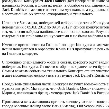
рок-музыки.
Конкурс от Jack Daniel’s
дает прекрасный шанс з
площадках России, а слова их песен, в обработке популярных 
Jack Daniel’s
совместно с известным музыкальным журналом «Rol
а состоит он из 2-х этапов: отборочного и финального.
Начиная с 5-го марта, победителей отборочного этапа Конкурс
понедельник с 05.03. 2012 по 09.04.2012 г. список конкурсанто
тот, чья песня набрала наибольшее количество голосов. Резуль
которые были присланы конкурсантами и не были выбраны в пе
Именное приглашение на Главный концерт Конкурса и замеча
песни победителей в обработке
Rollin DJ’s
прозвучат на рок - 
на Главном концерте.
С помощью специального жюри в состав, которого будут входить
победитель Конкурса. Из шести отобранных ранее песен будет 
Самым важным событием финального Концерта станет участие п
и дате проведения можно узнать в группе Jack Daniel’s Russia н
Победитель финальной части Конкурса получит возможность выс
музыка завтра!». Мы верим, что «Jack Daniel’s Music» поможет 
Марина, являющаяся бренд - менеджером Jack Daniel’s в России
Приглашаем всех желающих принять личное участие в голосов
города Москвы: Rolling Stone Bar (16 марта), Old School Pub 2