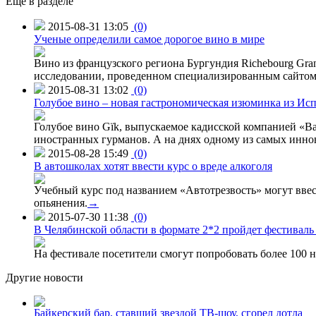
Ещё в разделе
2015-08-31 13:05
(0)
Ученые определили самое дорогое вино в мире
Вино из французского региона Бургундия Richebourg Grand
исследовании, проведенном специализированным сайтом 
2015-08-31 13:02
(0)
Голубое вино – новая гастрономическая изюминка из Ис
Голубое вино Gïk, выпускаемое кадисской компанией «Ba
иностранных гурманов. А на днях одному из самых инн
2015-08-28 15:49
(0)
В автошколах хотят ввести курс о вреде алкоголя
Учебный курс под названием «Автотрезвость» могут вве
опьянения.
→
2015-07-30 11:38
(0)
В Челябинской области в формате 2*2 пройдет фестивал
На фестивале посетители смогут попробовать более 100 н
Другие новости
Байкерский бар, ставший звездой ТВ-шоу, сгорел дотла