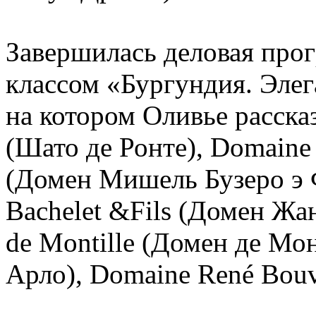
Завершилась деловая про
классом «Бургундия. Элег
на котором Оливье рассказ
(Шато де Ронте), Domaine 
(Домен Мишель Бузеро э Ф
Bachelet &Fils (Домен Жа
de Montille (Домен де Мо
Арло), Domaine René Bouv