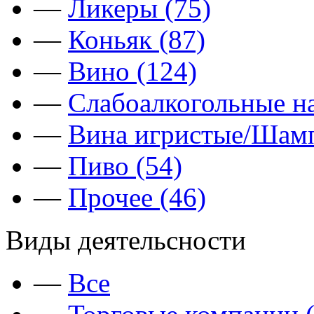
—
Ликеры (75)
—
Коньяк (87)
—
Вино (124)
—
Слабоалкогольные на
—
Вина игристые/Шамп
—
Пиво (54)
—
Прочее (46)
Виды деятельсности
—
Все