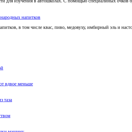
сти для изучения в автошколах. С помощью специалиных очков б
ь народных напитков
апитков, в том числе квас, пиво, медовуху, имбирный эль и нас
ой
ют вдвое меньше
з таза
ством
ушки машину