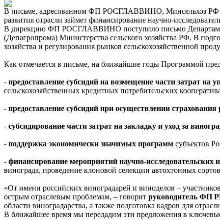
В письме, адресованном ФП РОСГЛАВВИНО, Минсельхоз РФ 
развития отрасли займет финансирование научно-исследовател
В дирекцию ФП РОСГЛАВВИНО поступило письмо Департамент
(Депагропрома) Министерства сельского хозяйства РФ. В под
хозяйства и регулирования рынков сельскохозяйственной проду
Как отмечается в письме, на ближайшие годы Программой пр
-
предоставление субсидий на возмещение части затрат на у
сельскохозяйственных кредитных потребительских кооператива
-
предоставление субсидий при осуществлении страхования
-
субсидирование части затрат на закладку и уход за виног
-
поддержка экономически значимых программ
субъектов Р
-
финансирование мероприятий научно-исследовательских и
винограда, проведение клоновой селекции автохтонных сортов
«От имени российских виноградарей и виноделов – участник
острым отраслевым проблемам, – говорит
руководитель ФП 
области виноградарства, а также подготовка кадров для отра
В ближайшее время мы передадим эти предложения в ключевые 