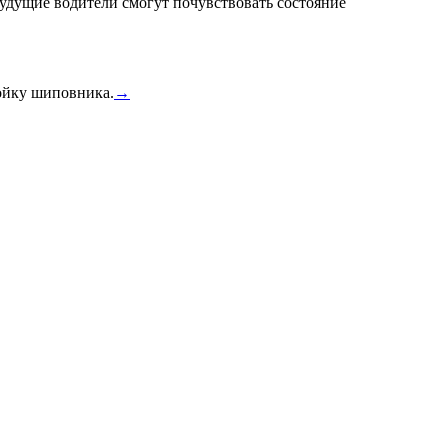
удущие водители смогут почувствовать состояние
тойку шиповника.
→