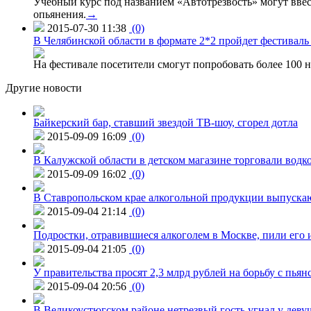
Учебный курс под названием «Автотрезвость» могут вве
опьянения.
→
2015-07-30 11:38
(0)
В Челябинской области в формате 2*2 пройдет фестивал
На фестивале посетители смогут попробовать более 100 н
Другие новости
Байкерский бар, ставший звездой ТВ-шоу, сгорел дотла
2015-09-09 16:09
(0)
В Калужской области в детском магазине торговали водк
2015-09-09 16:02
(0)
В Ставропольском крае алкогольной продукции выпуска
2015-09-04 21:14
(0)
Подростки, отравившиеся алкоголем в Москве, пили его и
2015-09-04 21:05
(0)
У правительства просят 2,3 млрд рублей на борьбу с пьян
2015-09-04 20:56
(0)
В Великоустюгском районе нетрезвый гость угнал у дев