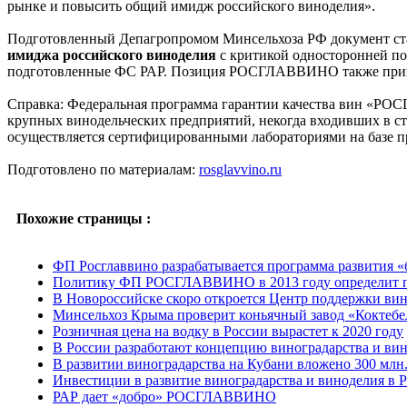
рынке и повысить общий имидж российского виноделия».
Подготовленный Депагропромом Минсельхоза РФ документ ста
имиджа российского виноделия
с критикой односторонней п
подготовленные ФС РАР. Позиция РОСГЛАВВИНО также приня
Справка: Федеральная программа гарантии качества вин «РОСГ
крупных винодельческих предприятий, некогда входивших в
осуществляется сертифицированными лабораториями на базе 
Подготовлено по материалам:
rosglavvino.ru
Похожие страницы :
ФП Росглаввино разрабатывается программа развития «
Политику ФП РОСГЛАВВИНО в 2013 году определит п
В Новороссийске скоро откроется Центр поддержки ви
Минсельхоз Крыма проверит коньячный завод «Коктебе
Розничная цена на водку в России вырастет к 2020 году
В России разработают концепцию виноградарства и ви
В развитии виноградарства на Кубани вложено 300 млн
Инвестиции в развитие виноградарства и виноделия в Р
РАР дает «добро» РОСГЛАВВИНО