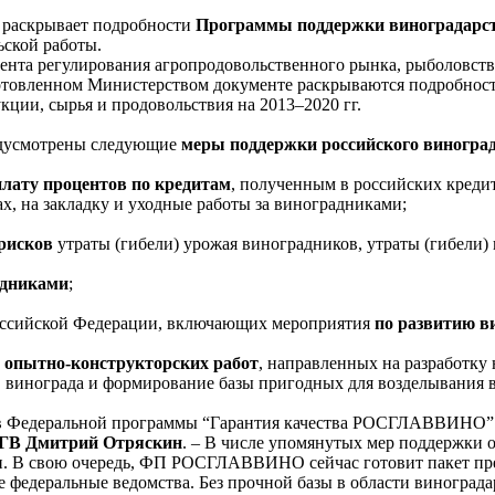
раскрывает подробности
Программы поддержки виноградарств
ьской работы.
а регулирования агропродовольственного рынка, рыболовств
готовленном Министерством документе раскрываются подробност
кции, сырья и продовольствия на 2013–2020 гг.
едусмотрены следующие
меры поддержки российского виногра
плату процентов по кредитам
, полученным в российских креди
х, на закладку и уходные работы за виноградниками;
 рисков
утраты (гибели) урожая виноградников, утраты (гибели)
радниками
;
оссийской Федерации, включающих мероприятия
по развитию в
 опытно-конструкторских работ
, направленных на разработку
 винограда и формирование базы пригодных для возделывания в
ов Федеральной программы “Гарантия качества РОСГЛАВВИНО” х
РГВ Дмитрий Отряскин
. – В числе упомянутых мер поддержки о
сли. В свою очередь, ФП РОСГЛАВВИНО сейчас готовит пакет пр
федеральные ведомства. Без прочной базы в области винограда