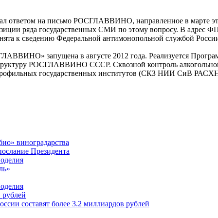
л ответом на письмо РОСГЛАВВИНО, направленное в марте это
озиции ряда государственных СМИ по этому вопросу. В адрес
та к сведению Федеральной антимонопольной службой России
ЛАВВИНО» запущена в августе 2012 года. Реализуется Программа
 структуру РОСГЛАВВИНО СССР. Сквозной контроль алкогольно
профильных государственных институтов (СКЗ НИИ СиВ РАСХН 
био» виноградарства
ослание Президента
ноделия
ль»
ноделия
. рублей
оссии составят более 3.2 миллиардов рублей