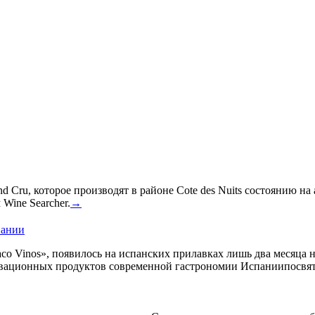
 Cru, которое производят в районе Cote des Nuits состоянию на
Wine Searcher.
→
пании
co Vinos», появилось на испанских прилавках лишь два месяца 
овационных продуктов современной гастрономии Испаниипосвят