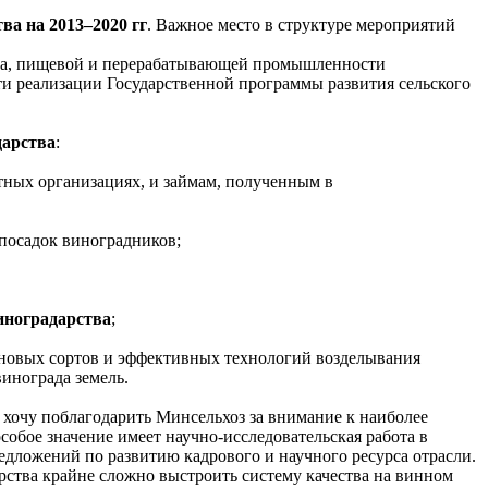
а на 2013–2020 гг
. Важное место в структуре мероприятий
а, пищевой и перерабатывающей промышленности
и реализации Государственной программы развития сельского
дарства
:
тных организациях, и займам, полученным в
 посадок виноградников;
иноградарства
;
 новых сортов и эффективных технологий возделывания
инограда земель.
очу поблагодарить Минсельхоз за внимание к наиболее
собое значение имеет научно-исследовательская работа в
едложений по развитию кадрового и научного ресурса отрасли.
рства крайне сложно выстроить систему качества на винном