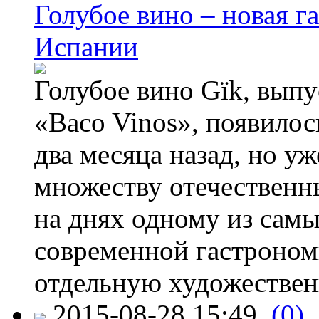
Голубое вино – новая г
Испании
Голубое вино Gïk, вып
«Baco Vinos», появилос
два месяца назад, но у
множеству отечественн
на днях одному из сам
современной гастроно
отдельную художествен
2015-08-28 15:49
(0)