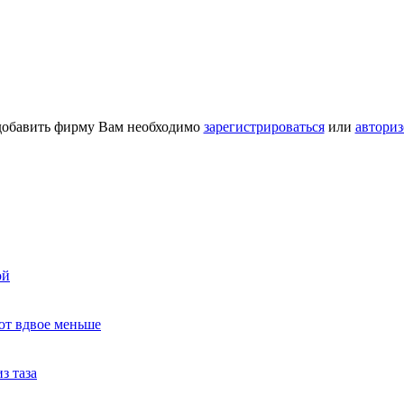
добавить фирму Вам необходимо
зарегистрироваться
или
авториз
ой
ют вдвое меньше
з таза