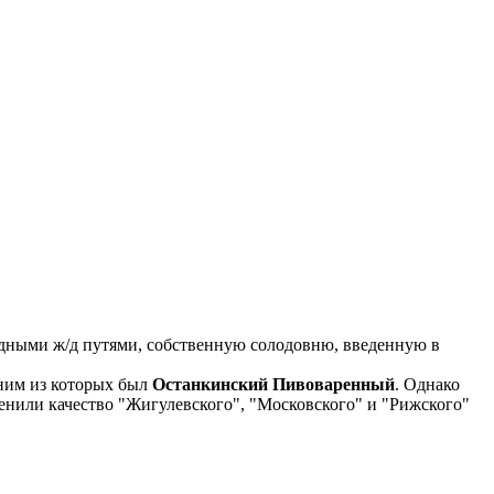
ездными ж/д путями, собственную солодовню, введенную в
дним из которых был
Останкинский Пивоваренный
. Однако
енили качество "Жигулевского", "Московского" и "Рижского"