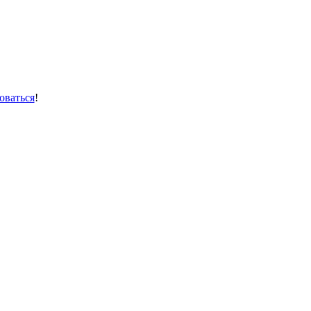
оваться
!