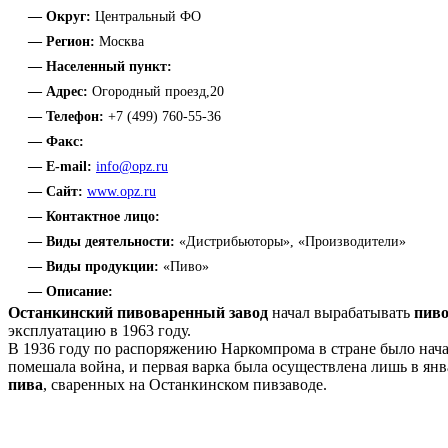
— Округ:
Центральный ФО
— Регион:
Москва
— Населенный пункт:
— Адрес:
Огородный проезд,20
— Телефон:
+7 (499) 760-55-36
— Факс:
— E-mail:
info@opz.ru
— Сайт:
www.opz.ru
— Контактное лицо:
— Виды деятельности:
«Дистрибьюторы», «Производители»
— Виды продукции:
«Пиво»
— Описание:
Останкинский пивоваренный завод
начал вырабатывать
пив
эксплуатацию в 1963 году.
В 1936 году по распоряжению Наркомпрома в стране было нача
помешала война, и первая варка была осуществлена лишь в янв
пива
, сваренных на Останкинском пивзаводе.