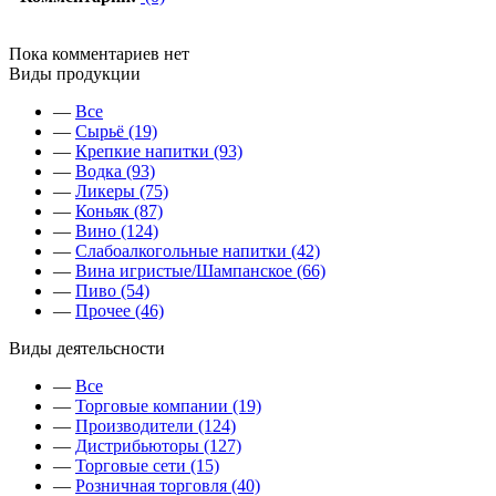
Пока комментариев нет
Виды продукции
—
Все
—
Сырьё (19)
—
Крепкие напитки (93)
—
Водка (93)
—
Ликеры (75)
—
Коньяк (87)
—
Вино (124)
—
Слабоалкогольные напитки (42)
—
Вина игристые/Шампанское (66)
—
Пиво (54)
—
Прочее (46)
Виды деятельсности
—
Все
—
Торговые компании (19)
—
Производители (124)
—
Дистрибьюторы (127)
—
Торговые сети (15)
—
Розничная торговля (40)